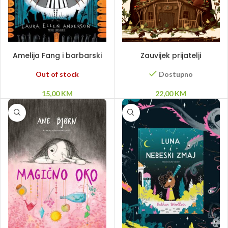
PROČITAJ VIŠE
DODAJ U KORPU
Amelija Fang i barbarski
Zauvijek prijatelji
bal
Out of stock
Dostupno
15,00
KM
22,00
KM