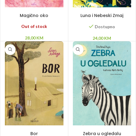
PROČITAJ VIŠE
DODAJ U KORPU
Magično oko
Luna i Nebeski Zmaj
Out of stock
Dostupno
28,00
KM
24,00
KM
DODAJ U KORPU
PROČITAJ VIŠE
Bor
Zebra u ogledalu