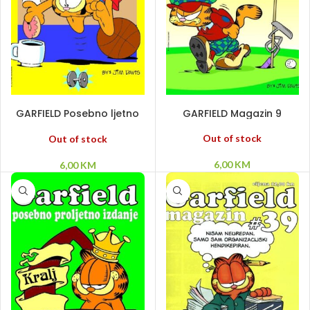
ODABERI OPCIJE
PROČITAJ VIŠE
GARFIELD Posebno ljetno
GARFIELD Magazin 9
izdanje
Out of stock
Out of stock
6,00
KM
6,00
KM