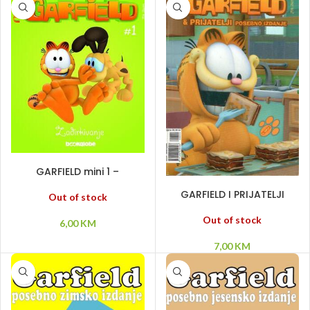
PROČITAJ VIŠE
GARFIELD mini 1 –
Zadirkivanje
PROČITAJ VIŠE
GARFIELD I PRIJATELJI
Out of stock
posebno izdanje
Out of stock
6,00
KM
7,00
KM