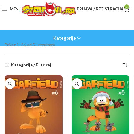
0
MENU
PRIJAVA / REGISTRACIJA
Kategorije
Sorted
Prikaz 1–36 od 51 rezultata
by
latest
Kategorije / Filtriraj