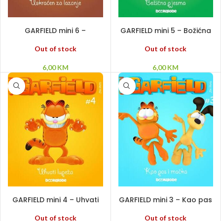
PROČITAJ VIŠE
PROČITAJ VIŠE
GARFIELD mini 6 –
GARFIELD mini 5 – Božićna
Uskraćen za lazanje
pjesma
Out of stock
Out of stock
6,00
KM
6,00
KM
PROČITAJ VIŠE
PROČITAJ VIŠE
GARFIELD mini 4 – Uhvati
GARFIELD mini 3 – Kao pas
lupeža
i mačka
Out of stock
Out of stock