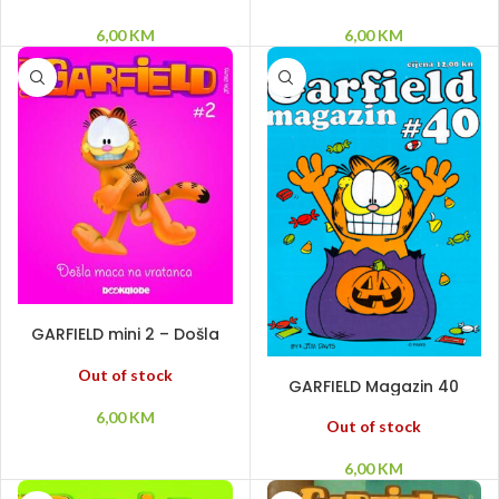
6,00
KM
6,00
KM
PROČITAJ VIŠE
GARFIELD mini 2 – Došla
maca na vratanca
PROČITAJ VIŠE
Out of stock
GARFIELD Magazin 40
6,00
KM
Out of stock
6,00
KM