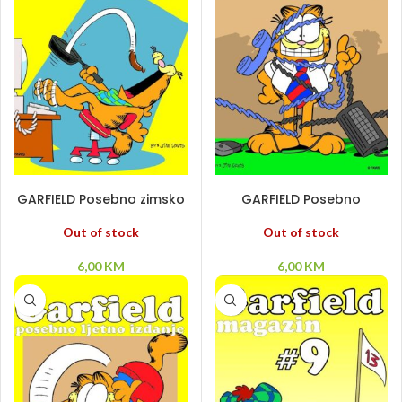
ODABERI OPCIJE
ODABERI OPCIJE
GARFIELD Posebno zimsko
GARFIELD Posebno
izdanje
jesensko izdanje
Out of stock
Out of stock
6,00
KM
6,00
KM