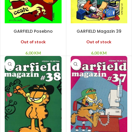
ODABERI OPCIJE
PROČITAJ VIŠE
GARFIELD Posebno
GARFIELD Magazin 39
proljetno izdanje
Out of stock
Out of stock
6,00
KM
6,00
KM