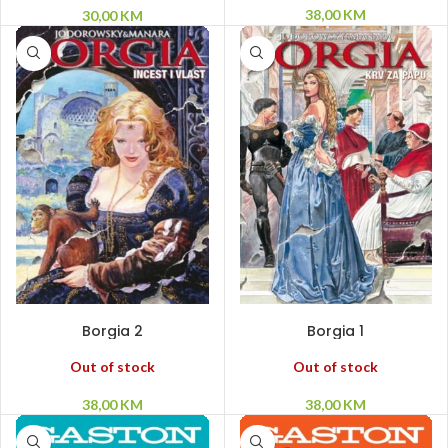
38,00
KM
30,00
KM
PROČITAJ VIŠE
PROČITAJ VIŠE
Borgia 2
Borgia 1
Out of stock
Out of stock
38,00
KM
38,00
KM