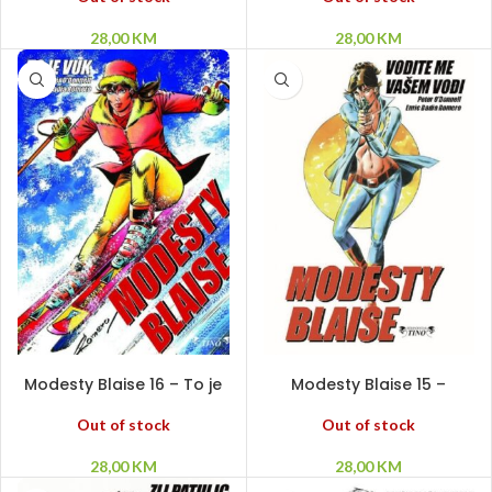
28,00
KM
28,00
KM
PROČITAJ VIŠE
PROČITAJ VIŠE
Modesty Blaise 16 – To je
Modesty Blaise 15 –
vuk SC
Vodite me vašem vođi SC
Out of stock
Out of stock
28,00
KM
28,00
KM