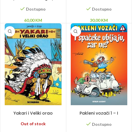
(Ahmet Muminović)
Admir Delić
Dostupno
Dostupno
60,00
KM
30,00
KM
PROČITAJ VIŠE
DODAJ U KORPU
Yakari i Veliki orao
Pakleni vozači 1 – I
spačeke ubijaju, zar ne?
Out of stock
Dostupno