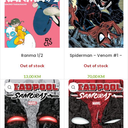
PROČITAJ VIŠE
PROČITAJ VIŠE
Ranma 1/2
Spiderman – Venom #1 –
Postanak
Out of stock
Out of stock
13,00
KM
70,00
KM