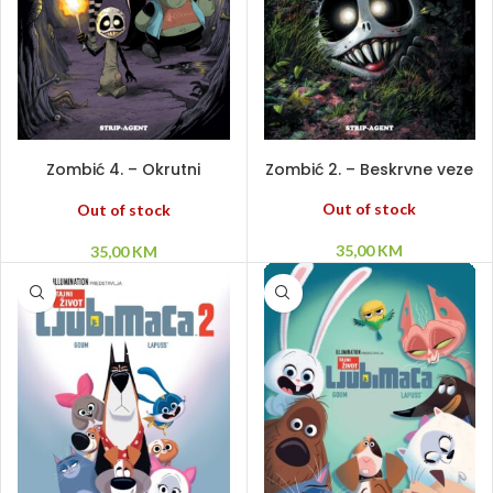
PROČITAJ VIŠE
PROČITAJ VIŠE
Zombić 4. – Okrutni
Zombić 2. – Beskrvne veze
svjetovi
Out of stock
Out of stock
35,00
KM
35,00
KM