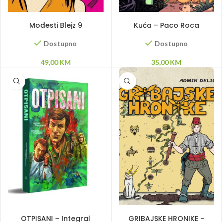
DODAJ U KORPU
DODAJ U KORPU
Modesti Blejz 9
Kuća – Paco Roca
Dostupno
Dostupno
49,00
KM
35,00
KM
DODAJ U KORPU
DODAJ U KORPU
OTPISANI – Integral
GRIBAJSKE HRONIKE –