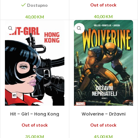
Out of stock
Dostupno
40,00
KM
40,00
KM
PROČITAJ VIŠE
PROČITAJ VIŠE
Hit – Girl – Hong Kong
Wolverine – Državni
neprijatelj #1
Out of stock
Out of stock
35,00
KM
45,00
KM