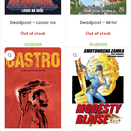
PROČITAJ VIŠE
PROČITAJ VIŠE
Deadpool – Lovac na
Deadpool – Mrtvi
duše
predsjednici
Out of stock
Out of stock
50,00
KM
45,00
KM