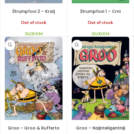
PROČITAJ VIŠE
PROČITAJ VIŠE
Štrumpfovi 2 – Kralj
Štrumpfovi 1 – Crni
Štrumpfova –
Štrumpfovi – Leteći
Štrumpfonija u c-duru
Štrumpf – Kradljivac
Out of stock
Out of stock
Štrumpfova
30,00
KM
30,00
KM
DODAJ U KORPU
PROČITAJ VIŠE
Groo – Groo & Rufferto
Groo – Najinteligentniji
čovjek na svijetu