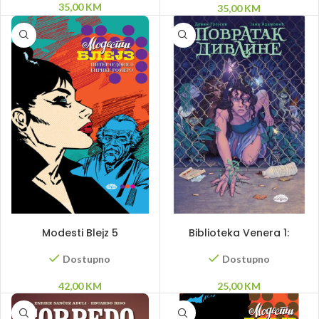
35,00
KM
35,00
KM
DODAJ U KORPU
DODAJ U KORPU
Modesti Blejz 5
Biblioteka Venera 1:
Povratak divljine
Dostupno
Dostupno
42,00
KM
25,00
KM