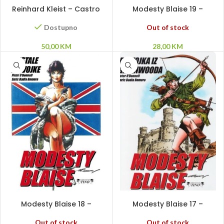
DODAJ U KORPU
PROČITAJ VIŠE
Reinhard Kleist – Castro
Modesty Blaise 19 –
Smrtonosna zamka
Out of stock
Dostupno
28,00
KM
50,00
KM
PROČITAJ VIŠE
PROČITAJ VIŠE
Modesty Blaise 18 –
Modesty Blaise 17 –
Nestale djevojke SC
Djevojka iz Greenwooda
Out of stock
Out of stock