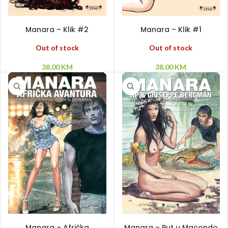
PROČITAJ VIŠE
PROČITAJ VIŠE
Manara – Klik #2
Manara – Klik #1
Out of stock
Out of stock
38,00
KM
38,00
KM
PROČITAJ VIŠE
DODAJ U KORPU
Manara – Afrička
Manara – Put u Macondo