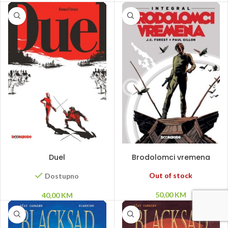
DODAJ U KORPU
PROČITAJ VIŠE
Duel
Brodolomci vremena
Out of stock
Dostupno
50,00
KM
40,00
KM