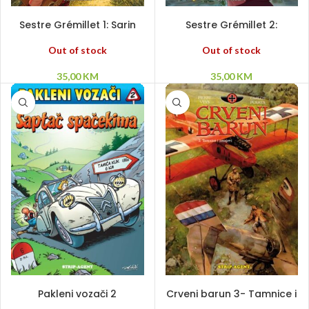
PROČITAJ VIŠE
PROČITAJ VIŠE
Sestre Grémillet 1: Sarin
Sestre Grémillet 2:
san
Cassiopéeine ljubavi
Out of stock
Out of stock
35,00
KM
35,00
KM
DODAJ U KORPU
PROČITAJ VIŠE
Pakleni vozači 2
Crveni barun 3- Tamnice i
zmajevi