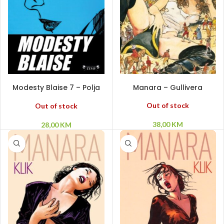
PROČITAJ VIŠE
PROČITAJ VIŠE
Modesty Blaise 7 – Polja
Manara – Gullivera
smrti
Out of stock
Out of stock
38,00
KM
28,00
KM