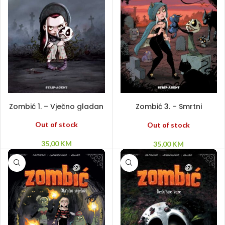
PROČITAJ VIŠE
PROČITAJ VIŠE
Zombić 1. – Vječno gladan
Zombić 3. – Smrtni
prijatelji
Out of stock
Out of stock
35,00
KM
35,00
KM