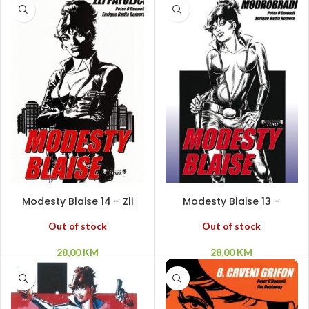
PROČITAJ VIŠE
PROČITAJ VIŠE
Modesty Blaise 14 – Zli
Modesty Blaise 13 –
patuljci
Modrobradi SC
Out of stock
Out of stock
28,00
KM
28,00
KM