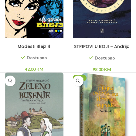
DODAJ U KORPU
DODAJ U KORPU
Modesti Blejz 4
STRIPOVI U BOJI – Andrija
Maurović
Dostupno
Dostupno
42,00
KM
98,00
KM
-20%