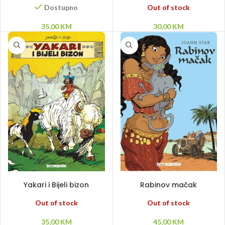
Out of stock
Dostupno
30,00
KM
35,00
KM
PROČITAJ VIŠE
PROČITAJ VIŠE
Yakari i Bijeli bizon
Rabinov mačak
Out of stock
Out of stock
35,00
KM
45,00
KM