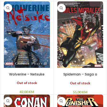
PROČITAJ VIŠE
PROČITAJ VIŠE
Wolverine – Netsuke
Spideman – Saga o
klonovima
Out of stock
Out of stock
42,00
KM
55,00
KM