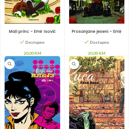
DODAJ U KORPU
DODAJ U KORPU
Mali princ – Emir Isović
Prosanjane jeseni – Emir
(grafička novela)
Isović (grafička novela)
Dostupno
Dostupno
20,00
KM
20,00
KM