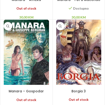
avantura
Out of stock
Dostupno
30,00
KM
30,00
KM
PROČITAJ VIŠE
PROČITAJ VIŠE
Manara – Gospodar
Borgia 3
Venecije SC
Out of stock
Out of stock