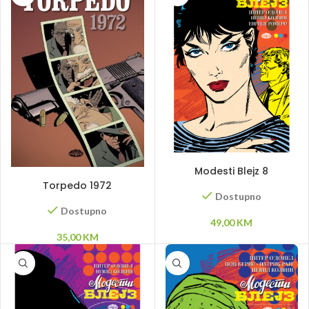
DODAJ U KORPU
Modesti Blejz 8
DODAJ U KORPU
Torpedo 1972
Dostupno
Dostupno
49,00
KM
35,00
KM