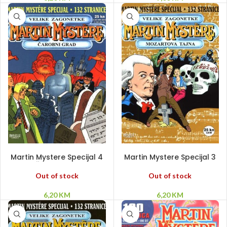
PROČITAJ VIŠE
PROČITAJ VIŠE
Martin Mystere Specijal 4
Martin Mystere Specijal 3
– Čarobni grad
– Mozartova tajna
Out of stock
Out of stock
6,20
KM
6,20
KM