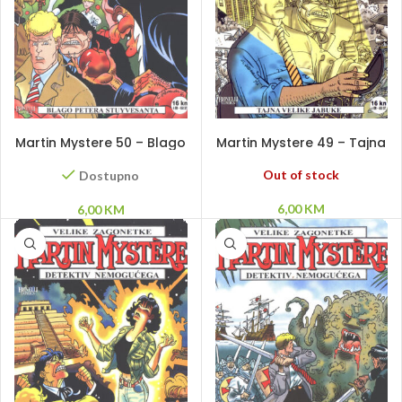
DODAJ U KORPU
PROČITAJ VIŠE
Martin Mystere 50 – Blago
Martin Mystere 49 – Tajna
Petera Stuyvesanta
Velike jabuke
Out of stock
Dostupno
6,00
KM
6,00
KM