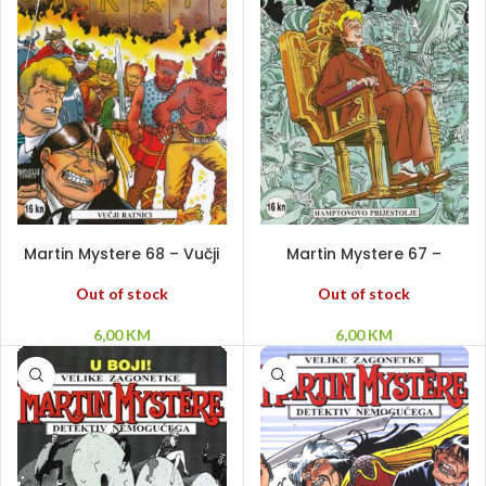
PROČITAJ VIŠE
PROČITAJ VIŠE
Martin Mystere 68 – Vučji
Martin Mystere 67 –
ratnici
Hamptonovo prijestolje
Out of stock
Out of stock
6,00
KM
6,00
KM