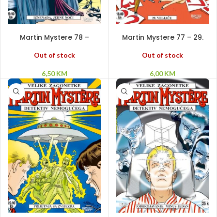
PROČITAJ VIŠE
PROČITAJ VIŠE
Martin Mystere 78 –
Martin Mystere 77 – 29.
Iznenada, jedne noći
veljače
Out of stock
Out of stock
6,50
KM
6,00
KM