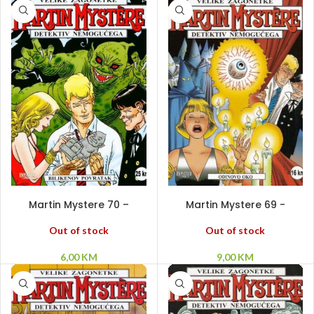
PROČITAJ VIŠE
PROČITAJ VIŠE
Martin Mystere 70 –
Martin Mystere 69 -
Bilikenov povratak
Odinovo oko
Out of stock
Out of stock
6,00
KM
9,00
KM