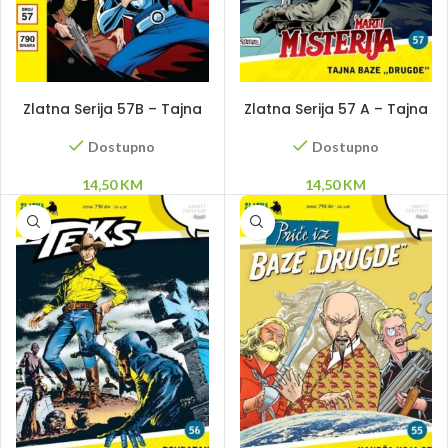
DODAJ U KORPU
DODAJ U KORPU
Zlatna Serija 57B – Tajna
Zlatna Serija 57 A – Tajna
baze „Drugde”
baze „Drugde”
Dostupno
Dostupno
14,50
KM
14,50
KM