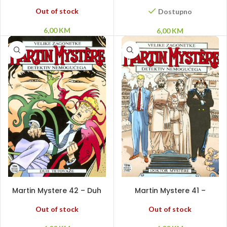
Veliko potonuće
Posljednji nomad
Out of stock
Dostupno
6,00
KM
6,00
KM
PROČITAJ VIŠE
PROČITAJ VIŠE
Martin Mystere 42 – Duh
Martin Mystere 41 –
tetovaže
Doktor Mystere
Out of stock
Out of stock