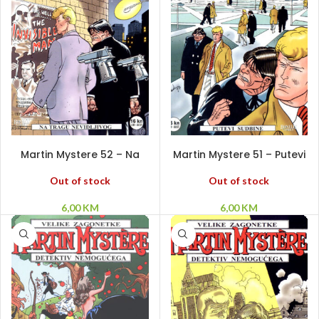
PROČITAJ VIŠE
PROČITAJ VIŠE
Martin Mystere 52 – Na
Martin Mystere 51 – Putevi
tragu nevidljivog
sudbine
Out of stock
Out of stock
6,00
KM
6,00
KM