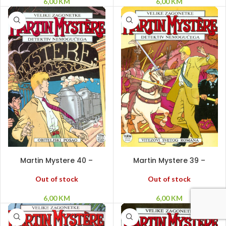
6,00
KM
6,00
KM
PROČITAJ VIŠE
PROČITAJ VIŠE
Martin Mystere 40 –
Martin Mystere 39 –
Obiteljski posao
Vitezovi svetog Romana
Out of stock
Out of stock
6,00
KM
6,00
KM