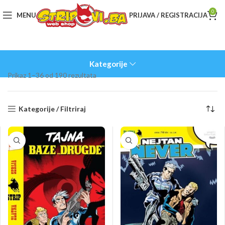
0
MENU
PRIJAVA / REGISTRACIJA
Kategorije
Sorted
Prikaz 1–36 od 190 rezultata
by
latest
Kategorije / Filtriraj