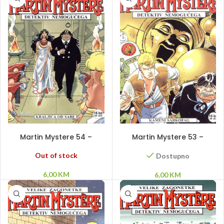
PROČITAJ VIŠE
DODAJ U KORPU
Martin Mystere 54 –
Martin Mystere 53 –
Kraljica od Sabe
Kameni sarkofag
Out of stock
Dostupno
6,00
KM
6,00
KM