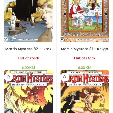
PROČITAJ VIŠE
PROČITAJ VIŠE
Martin Mystere 82 – Otok
Martin Mystere 81 – Knjiga
mrtvih
iz Kellsa
Out of stock
Out of stock
6,00
KM
6,00
KM