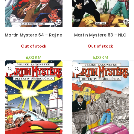
PROČITAJ VIŠE
PROČITAJ VIŠE
Martin Mystere 64 – Raj ne
Martin Mystere 63 – NLO
može čekati
1896
Out of stock
Out of stock
6,00
KM
6,00
KM