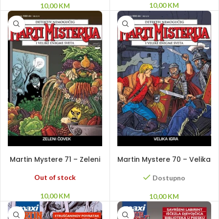
10,00
KM
10,00
KM
PROČITAJ VIŠE
DODAJ U KORPU
Martin Mystere 71 – Zeleni
Martin Mystere 70 – Velika
čovek
igra
Out of stock
Dostupno
10,00
KM
10,00
KM