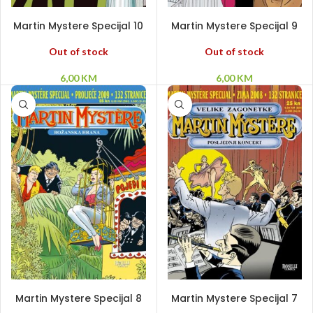
PROČITAJ VIŠE
PROČITAJ VIŠE
Martin Mystere Specijal 10
Martin Mystere Specijal 9
– Nenadmašni Reeves
– Escherov svijet
Out of stock
Out of stock
6,00
KM
6,00
KM
PROČITAJ VIŠE
PROČITAJ VIŠE
Martin Mystere Specijal 8
Martin Mystere Specijal 7
– Božanska hrana
– Posljednji koncert