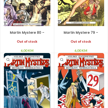
PROČITAJ VIŠE
PROČITAJ VIŠE
Martin Mystere 80 –
Martin Mystere 79 –
Nevjerojatno, ali istinito!
Carstvo Amazonki
Out of stock
Out of stock
6,00
KM
6,00
KM