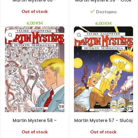
Martin Mystere 60 –
Martin Mystere 59 – Otok
Zemlja se trese
ruža
Out of stock
Dostupno
6,00
KM
6,00
KM
PROČITAJ VIŠE
PROČITAJ VIŠE
Martin Mystere 58 –
Martin Mystere 57 – Slučaj
Dživakin kamen
Majorana
Out of stock
Out of stock