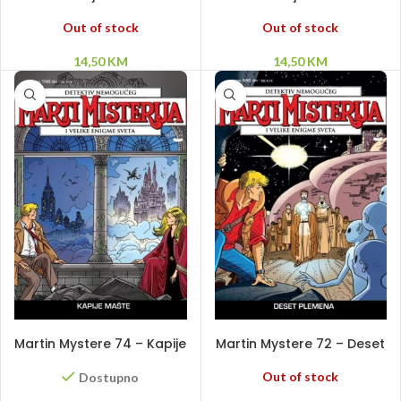
Tigar
jednom u Njujorku
Out of stock
Out of stock
14,50
KM
14,50
KM
DODAJ U KORPU
PROČITAJ VIŠE
Martin Mystere 74 – Kapije
Martin Mystere 72 – Deset
mašte
plemena
Out of stock
Dostupno