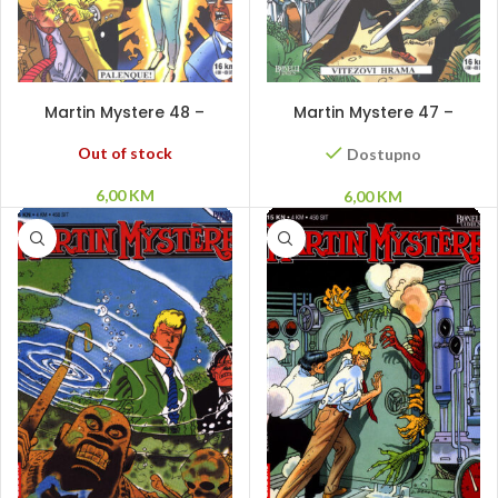
PROČITAJ VIŠE
DODAJ U KORPU
Martin Mystere 48 –
Martin Mystere 47 –
Palenque!
Vitezovi hrama
Out of stock
Dostupno
6,00
KM
6,00
KM