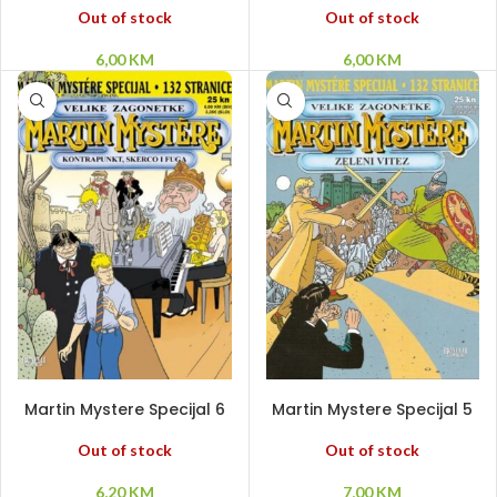
Out of stock
Out of stock
6,00
KM
6,00
KM
PROČITAJ VIŠE
PROČITAJ VIŠE
Martin Mystere Specijal 6
Martin Mystere Specijal 5
– Kontrapunkt, skerco,
– Zeleni vitez
fuga
Out of stock
Out of stock
6,20
KM
7,00
KM