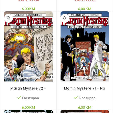
6,00
KM
6,00
KM
DODAJ U KORPU
DODAJ U KORPU
Martin Mystere 72 –
Martin Mystere 71 – Na
Satorova zagonetka
dvoru kralja sunca
Dostupno
Dostupno
6,00
KM
6,00
KM