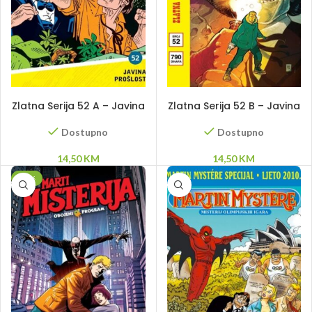
DODAJ U KORPU
DODAJ U KORPU
Zlatna Serija 52 A – Javina
Zlatna Serija 52 B – Javina
prošlost
prošlost
Dostupno
Dostupno
14,50
KM
14,50
KM
-10%