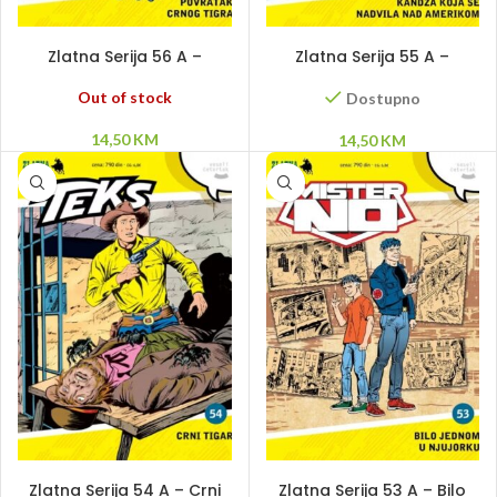
PROČITAJ VIŠE
DODAJ U KORPU
Zlatna Serija 56 A –
Zlatna Serija 55 A –
Povratak Crnog Tigra
Kandža koja se nadvila
nad Amerikom
Out of stock
Dostupno
14,50
KM
14,50
KM
PROČITAJ VIŠE
PROČITAJ VIŠE
Zlatna Serija 54 A – Crni
Zlatna Serija 53 A – Bilo