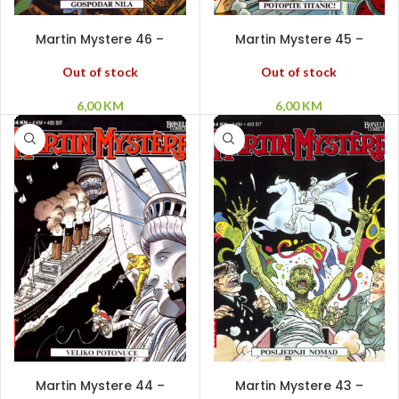
PROČITAJ VIŠE
PROČITAJ VIŠE
Martin Mystere 46 –
Martin Mystere 45 –
Gospodar Nila
Potopite Titanic!
Out of stock
Out of stock
6,00
KM
6,00
KM
PROČITAJ VIŠE
DODAJ U KORPU
Martin Mystere 44 –
Martin Mystere 43 –