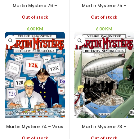
PROČITAJ VIŠE
PROČITAJ VIŠE
Martin Mystere 76 –
Martin Mystere 75 –
Prijetnja sa zvijezda
Odbrojavanje: minus
jedan
Out of stock
Out of stock
6,00
KM
6,00
KM
PROČITAJ VIŠE
PROČITAJ VIŠE
Martin Mystere 74 – Virus
Martin Mystere 73 –
na izmaku tisućljeća
Cepelin!
Out of stock
Out of stock