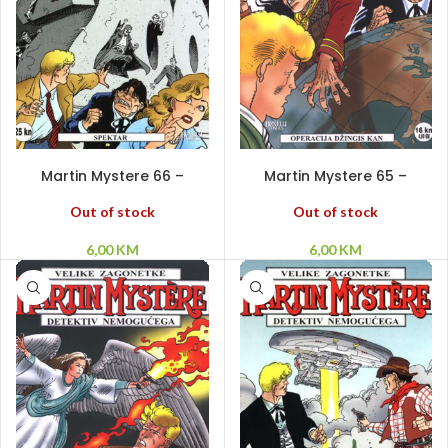
PROČITAJ VIŠE
PROČITAJ VIŠE
Martin Mystere 66 –
Martin Mystere 65 –
Spektar
Operacija Džingis Kan
Out of stock
Out of stock
6,00
KM
6,00
KM