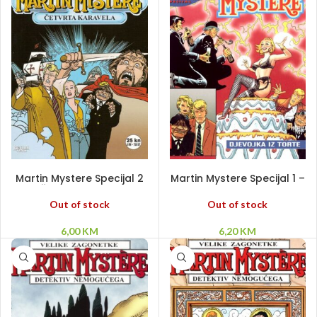
PROČITAJ VIŠE
PROČITAJ VIŠE
Martin Mystere Specijal 2
Martin Mystere Specijal 1 –
– Četvrta karavela
Djevojka iz torte
Out of stock
Out of stock
6,00
KM
6,20
KM