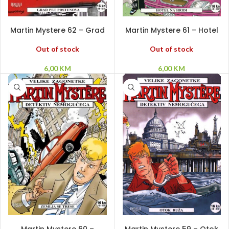
PROČITAJ VIŠE
PROČITAJ VIŠE
Martin Mystere 62 – Grad
Martin Mystere 61 – Hotel
pet prstenova
na hridi
Out of stock
Out of stock
6,00
KM
6,00
KM
PROČITAJ VIŠE
DODAJ U KORPU