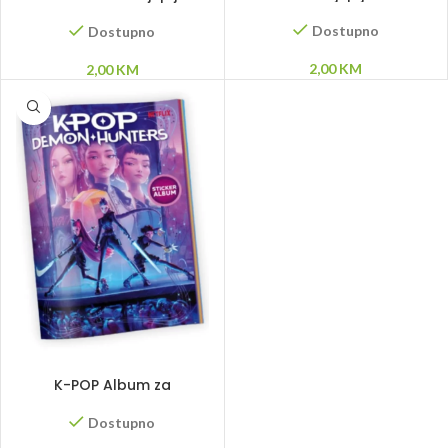
sličice
Dostupno
Dostupno
2,00
KM
2,00
KM
DODAJ U KORPU
K-POP Album za
samoljepljive sličice
Dostupno