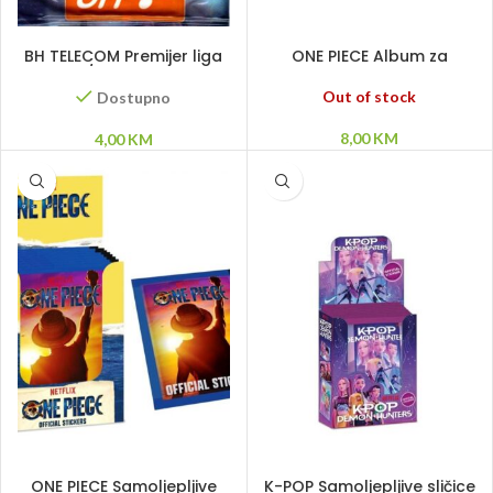
DODAJ U KORPU
PROČITAJ VIŠE
BH TELECOM Premijer liga
ONE PIECE Album za
2016/2017 – sličice
samoljepljive sličice
Out of stock
Dostupno
8,00
KM
4,00
KM
DODAJ U KORPU
DODAJ U KORPU
ONE PIECE Samoljepljive
K-POP Samoljepljive sličice