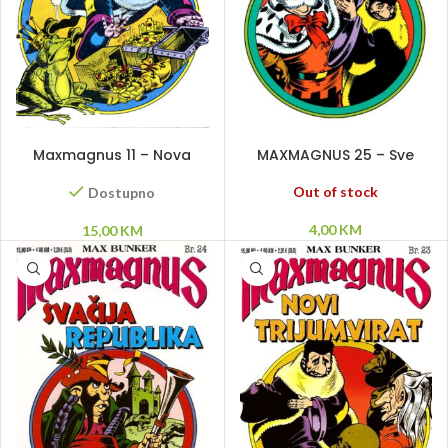
DODAJ U KORPU
PROČITAJ VIŠE
Maxmagnus 11 – Nova
MAXMAGNUS 25 – Sve
godina mira
ispočetka
Out of stock
Dostupno
4,00
KM
15,00
KM