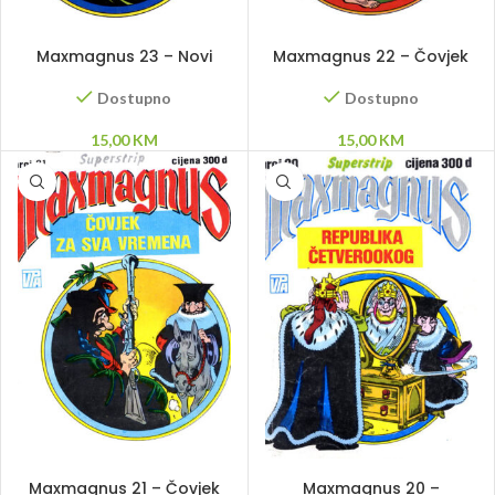
DODAJ U KORPU
DODAJ U KORPU
Maxmagnus 23 – Novi
Maxmagnus 22 – Čovjek
triumvirat
za sva vremena
Dostupno
Dostupno
15,00
KM
15,00
KM
DODAJ U KORPU
PROČITAJ VIŠE
Maxmagnus 21 – Čovjek
Maxmagnus 20 –