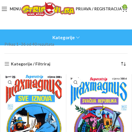
0
MENU
PRIJAVA / REGISTRACIJA
Kategorije
Sorted
Prikaz 1–36 od 40 rezultata
by
latest
Kategorije / Filtriraj