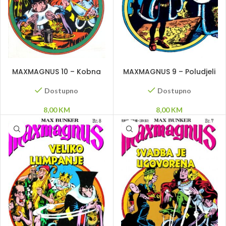
DODAJ U KORPU
DODAJ U KORPU
MAXMAGNUS 10 – Kobna
MAXMAGNUS 9 – Poludjeli
zavjera
princ
Dostupno
Dostupno
8,00
KM
8,00
KM