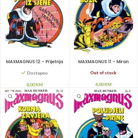
DODAJ U KORPU
PROČITAJ VIŠE
MAXMAGNUS 12 – Prijetnja
MAXMAGNUS 11 – Miran
iz sjene
Božić
Out of stock
Dostupno
4,00
KM
8,00
KM