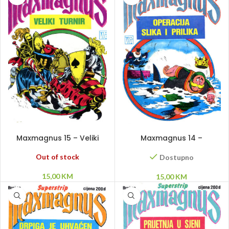
PROČITAJ VIŠE
DODAJ U KORPU
Maxmagnus 15 – Veliki
Maxmagnus 14 –
turnir
Operacija slika i prilika
Out of stock
Dostupno
15,00
KM
15,00
KM