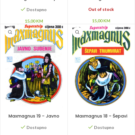
za sva vremena
Republika četverookog
Out of stock
Dostupno
15,00
KM
15,00
KM
DODAJ U KORPU
DODAJ U KORPU
Maxmagnus 19 – Javno
Maxmagnus 18 – Šepavi
suđenje
triumvirat
Dostupno
Dostupno