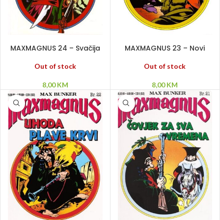
PROČITAJ VIŠE
PROČITAJ VIŠE
MAXMAGNUS 24 – Svačija
MAXMAGNUS 23 – Novi
republika
trijumvirat
Out of stock
Out of stock
8,00
KM
8,00
KM