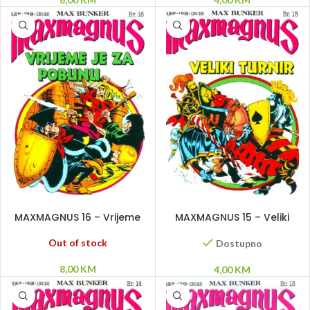
PROČITAJ VIŠE
DODAJ U KORPU
MAXMAGNUS 16 – Vrijeme
MAXMAGNUS 15 – Veliki
je za pobunu
turnir
Out of stock
Dostupno
8,00
KM
4,00
KM