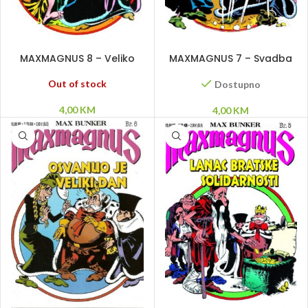
PROČITAJ VIŠE
DODAJ U KORPU
MAXMAGNUS 8 – Veliko
MAXMAGNUS 7 – Svadba
lumpanje
je ugovorena
Out of stock
Dostupno
4,00
KM
4,00
KM