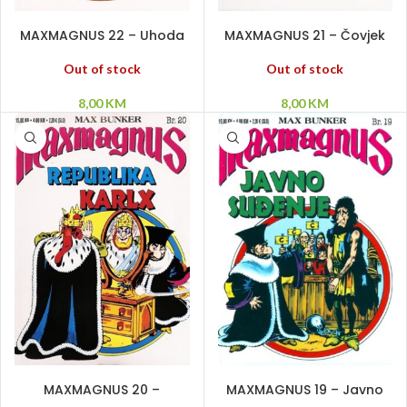
PROČITAJ VIŠE
PROČITAJ VIŠE
MAXMAGNUS 22 – Uhoda
MAXMAGNUS 21 – Čovjek
plave krvi
za sva vremena
Out of stock
Out of stock
8,00
KM
8,00
KM
DODAJ U KORPU
PROČITAJ VIŠE
MAXMAGNUS 20 –
MAXMAGNUS 19 – Javno
Republika Karlx
suđenje