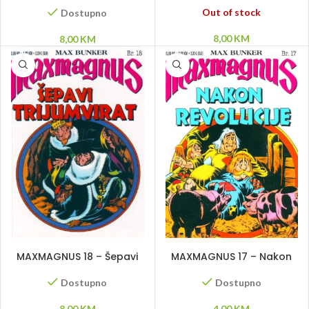
Out of stock
Dostupno
8,00
KM
8,00
KM
DODAJ U KORPU
DODAJ U KORPU
MAXMAGNUS 18 – Šepavi
MAXMAGNUS 17 – Nakon
trijumvirat
revolucije
Dostupno
Dostupno
8,00
KM
4,00
KM