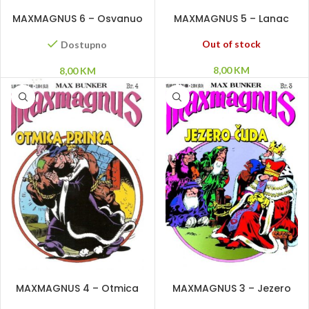
DODAJ U KORPU
PROČITAJ VIŠE
MAXMAGNUS 6 – Osvanuo
MAXMAGNUS 5 – Lanac
je veliki dan
bratske solidarnosti
Out of stock
Dostupno
8,00
KM
8,00
KM
PROČITAJ VIŠE
PROČITAJ VIŠE
MAXMAGNUS 4 – Otmica
MAXMAGNUS 3 – Jezero
princa
čuda