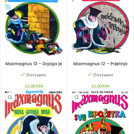
DODAJ U KORPU
DODAJ U KORPU
Maxmagnus 13 – Drpiga je
Maxmagnus 12 – Prijetnja
uhvaćen
u sjeni
Dostupno
Dostupno
15,00
KM
15,00
KM