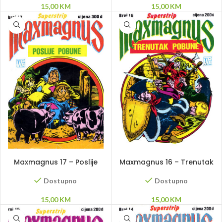
15,00
KM
15,00
KM
DODAJ U KORPU
DODAJ U KORPU
Maxmagnus 17 – Poslije
Maxmagnus 16 – Trenutak
pobune
pobune
Dostupno
Dostupno
15,00
KM
15,00
KM