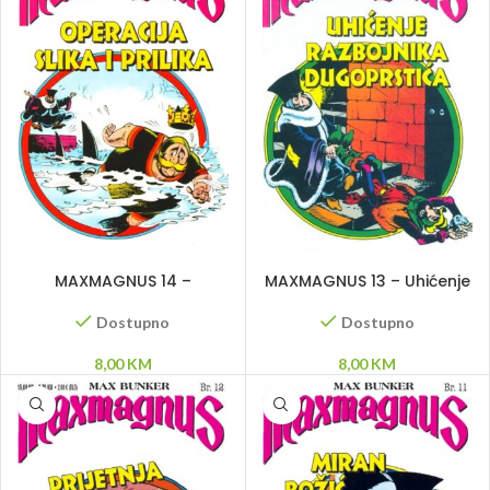
DODAJ U KORPU
DODAJ U KORPU
MAXMAGNUS 14 –
MAXMAGNUS 13 – Uhićenje
Operacija slika i prilika
razbojnika Dugoprstića
Dostupno
Dostupno
8,00
KM
8,00
KM