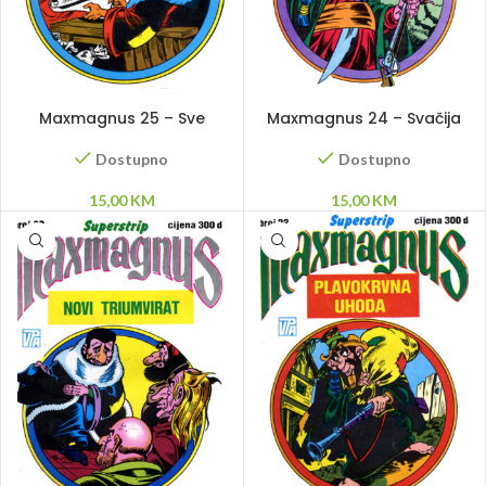
DODAJ U KORPU
DODAJ U KORPU
Maxmagnus 25 – Sve
Maxmagnus 24 – Svačija
iznova
republika
Dostupno
Dostupno
15,00
KM
15,00
KM