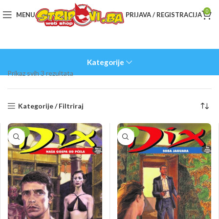
0
MENU
PRIJAVA / REGISTRACIJA
Kategorije
Sorted
Prikaz svih 3 rezultata
by
latest
Kategorije / Filtriraj
-50%
-50%