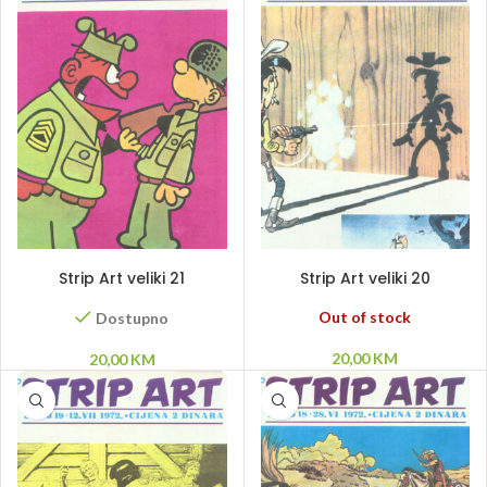
DODAJ U KORPU
PROČITAJ VIŠE
Strip Art veliki 21
Strip Art veliki 20
Out of stock
Dostupno
20,00
KM
20,00
KM