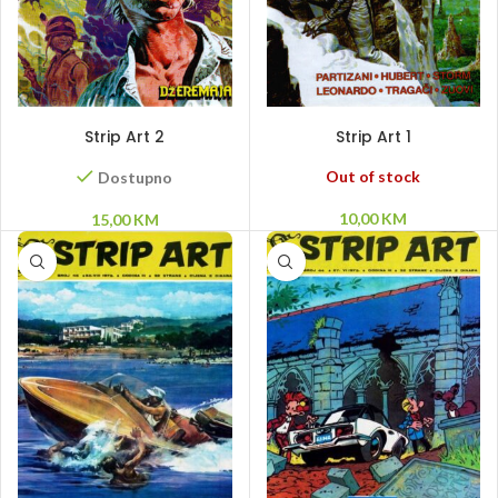
DODAJ U KORPU
PROČITAJ VIŠE
Strip Art 2
Strip Art 1
Out of stock
Dostupno
10,00
KM
15,00
KM