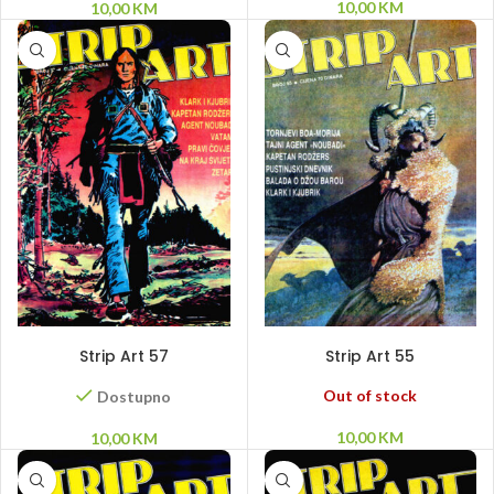
10,00
KM
10,00
KM
DODAJ U KORPU
PROČITAJ VIŠE
Strip Art 57
Strip Art 55
Out of stock
Dostupno
10,00
KM
10,00
KM