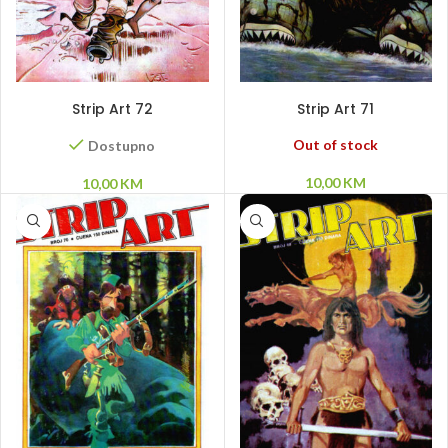
DODAJ U KORPU
PROČITAJ VIŠE
Strip Art 72
Strip Art 71
Out of stock
Dostupno
10,00
KM
10,00
KM