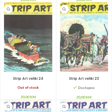
PROČITAJ VIŠE
DODAJ U KORPU
Strip Art veliki 24
Strip Art veliki 23
Out of stock
Dostupno
20,00
KM
20,00
KM