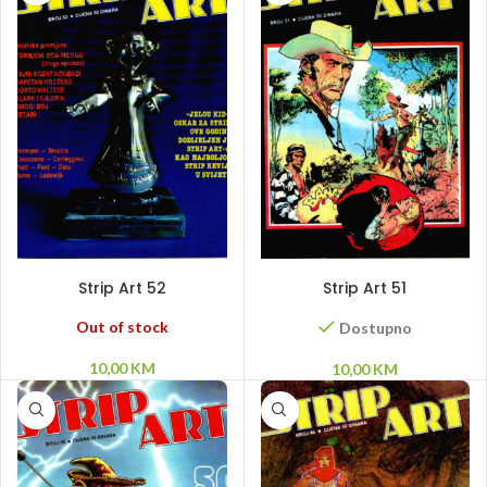
PROČITAJ VIŠE
DODAJ U KORPU
Strip Art 52
Strip Art 51
Out of stock
Dostupno
10,00
KM
10,00
KM