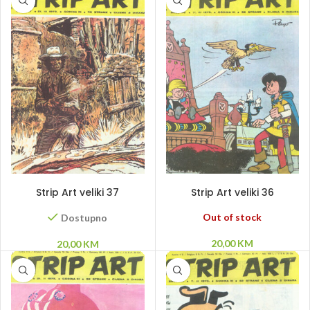
DODAJ U KORPU
PROČITAJ VIŠE
Strip Art veliki 37
Strip Art veliki 36
Out of stock
Dostupno
20,00
KM
20,00
KM