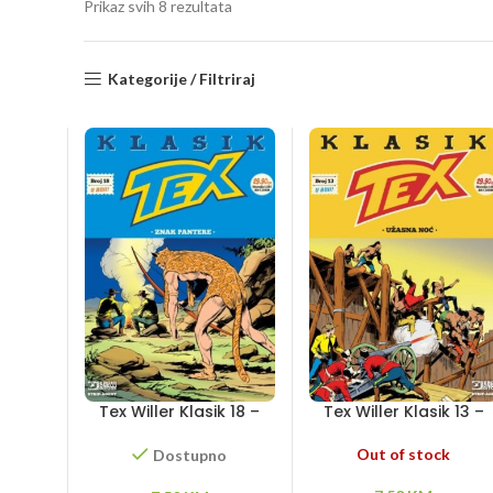
Sorted
Prikaz svih 8 rezultata
by
latest
Kategorije / Filtriraj
Tex Willer Klasik 18 –
Tex Willer Klasik 13 –
Znak pantere
Užasna noć
Out of stock
Dostupno