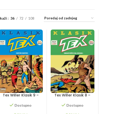
ikaži
36
72
108
Tex Willer Klasik 9 –
Tex Willer Klasik 8 –
Krvni savez
Skrovište na Sierri
Dostupno
Dostupno