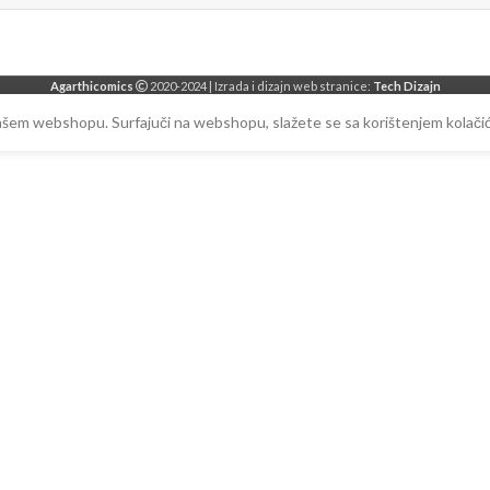
Agarthicomics
2020-2024 | Izrada i dizajn web stranice:
Tech Dizajn
našem webshopu. Surfajuči na webshopu, slažete se sa korištenjem kolačić