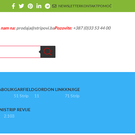
NEWSLETTER
KONTAKT
POMOĆ
e nam na:
prodaja@stripovi.ba
Pozovite:
+387 (0)33 53 44 00
ABOLIK
GARFIELD
GORDON LINK
KNJIGE
51 Strip
11
71 Strip
NI
STRIP REVIJE
2.103