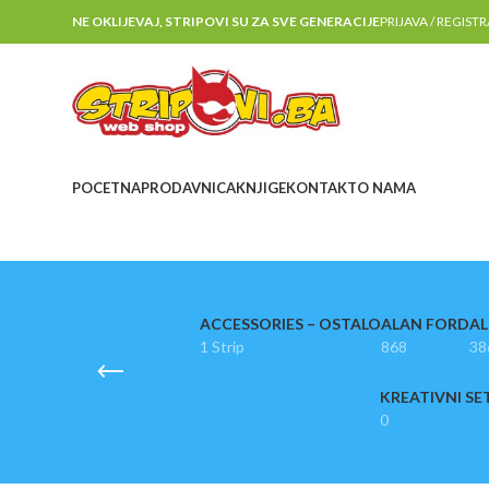
NE OKLIJEVAJ, STRIPOVI SU ZA SVE GENERACIJE
PRIJAVA / REGIST
POCETNA
PRODAVNICA
KNJIGE
KONTAKT
O NAMA
ACCESSORIES – OSTALO
ALAN FORD
AL
1 Strip
868
38
KREATIVNI SE
0