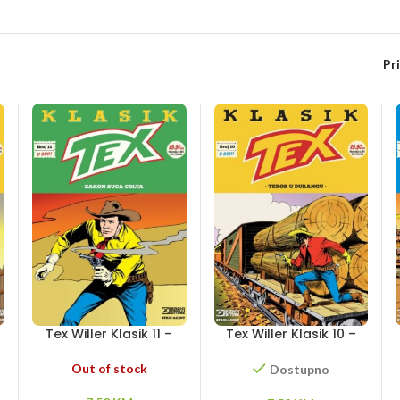
Pr
Tex Willer Klasik 11 –
Tex Willer Klasik 10 –
Zakon suca Colta
Teror u Durangu
Out of stock
Dostupno