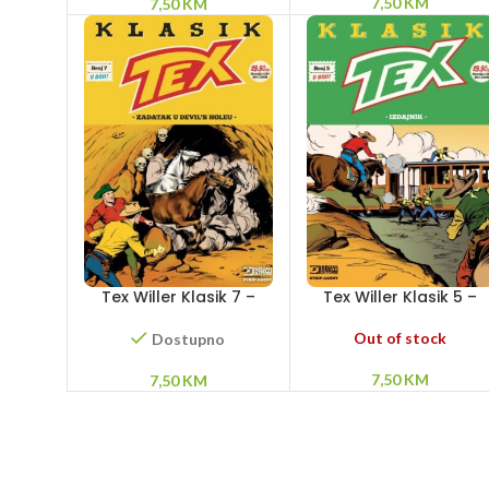
7,50
KM
7,50
KM
Tex Willer Klasik 7 –
Tex Willer Klasik 5 –
Zadatak u Devil's Holeu
Izdajnik
Out of stock
Dostupno
7,50
KM
7,50
KM