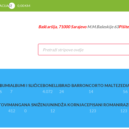
RACIJA
0,00
KM
Baščaršija, 71000 Sarajevo
M.M.Bašeskije 63
Pišit
Products
search
BUMI
ALBUMI I SLIĆICE
BONELLI
BRAD BARRON
CORTO MALTEZE
DI
6
7
4.072
24
14
56
TOVI
MANGA
NA SNIŽENJU
NINDŽA KORNJACE
PISANI ROMANI
RAZ
412
0
12
123
123