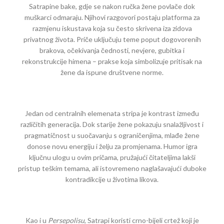
Satrapine bake, gdje se nakon ručka žene povlače dok
muškarci odmaraju. Njihovi razgovori postaju platforma za
razmjenu iskustava koja su često skrivena iza zidova
privatnog života. Priče uključuju teme poput dogovorenih
brakova, očekivanja čednosti, nevjere, gubitka i
rekonstrukcije himena – prakse koja simbolizuje pritisak na
žene da ispune društvene norme.
Jedan od centralnih elemenata stripa je kontrast između
različitih generacija. Dok starije žene pokazuju snalažljivost i
pragmatičnost u suočavanju s ograničenjima, mlađe žene
donose novu energiju i želju za promjenama. Humor igra
ključnu ulogu u ovim pričama, pružajući čitateljima lakši
pristup teškim temama, ali istovremeno naglašavajući duboke
kontradikcije u životima likova.
Kao i u
Persepolisu
, Satrapi koristi crno-bijeli crtež koji je