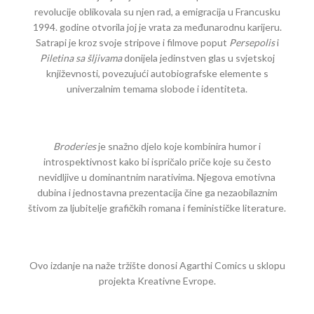
revolucije oblikovala su njen rad, a emigracija u Francusku
1994. godine otvorila joj je vrata za međunarodnu karijeru.
Satrapi je kroz svoje stripove i filmove poput
Persepolis
i
Piletina sa šljivama
donijela jedinstven glas u svjetskoj
književnosti, povezujući autobiografske elemente s
univerzalnim temama slobode i identiteta.
Broderies
je snažno djelo koje kombinira humor i
introspektivnost kako bi ispričalo priče koje su često
nevidljive u dominantnim narativima. Njegova emotivna
dubina i jednostavna prezentacija čine ga nezaobilaznim
štivom za ljubitelje grafičkih romana i feminističke literature.
Ovo izdanje na naže tržište donosi Agarthi Comics u sklopu
projekta Kreativne Evrope.