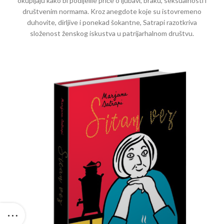
okupljaju kako bi podijelile priče o ljubavi, braku, seksualnosti i
društvenim normama. Kroz anegdote koje su istovremeno
duhovite, dirljive i ponekad šokantne, Satrapi razotkriva
složenost ženskog iskustva u patrijarhalnom društvu.