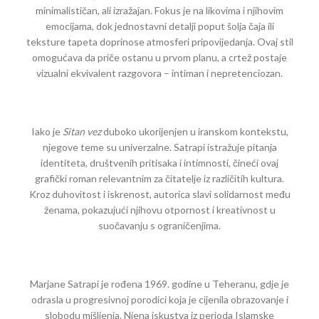
minimalističan, ali izražajan. Fokus je na likovima i njihovim
emocijama, dok jednostavni detalji poput šolja čaja ili
teksture tapeta doprinose atmosferi pripovijedanja. Ovaj stil
omogućava da priče ostanu u prvom planu, a crtež postaje
vizualni ekvivalent razgovora – intiman i nepretenciozan.
Iako je
Sitan vez
duboko ukorijenjen u iranskom kontekstu,
njegove teme su univerzalne. Satrapi istražuje pitanja
identiteta, društvenih pritisaka i intimnosti, čineći ovaj
grafički roman relevantnim za čitatelje iz različitih kultura.
Kroz duhovitost i iskrenost, autorica slavi solidarnost među
ženama, pokazujući njihovu otpornost i kreativnost u
suočavanju s ograničenjima.
Marjane Satrapi je rođena 1969. godine u Teheranu, gdje je
odrasla u progresivnoj porodici koja je cijenila obrazovanje i
slobodu mišljenja. Njena iskustva iz perioda Islamske