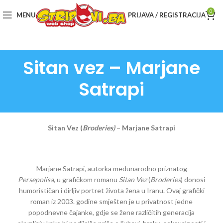
0
MENU
PRIJAVA / REGISTRACIJA
Sitan vez – Marjane
Satrapi
Sitan Vez (
Broderies)
– Marjane Satrapi
Marjane Satrapi, autorka međunarodno priznatog
Persepolisa
, u grafičkom romanu
Sitan Vez
(
Broderies
) donosi
humorističan i dirljiv portret života žena u Iranu. Ovaj grafički
roman iz 2003. godine smješten je u privatnost jedne
popodnevne čajanke, gdje se žene različitih generacija