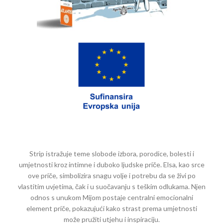
Strip istražuje teme slobode izbora, porodice, bolesti i
umjetnosti kroz intimne i duboko ljudske priče. Elsa, kao srce
ove priče, simbolizira snagu volje i potrebu da se živi po
vlastitim uvjetima, čak i u suočavanju s teškim odlukama. Njen
odnos s unukom Mijom postaje centralni emocionalni
element priče, pokazujući kako strast prema umjetnosti
može pružiti utjehu i inspiraciju.