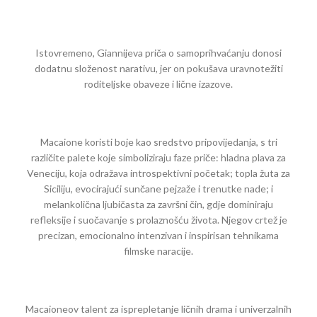
Istovremeno, Giannijeva priča o samoprihvaćanju donosi
dodatnu složenost narativu, jer on pokušava uravnotežiti
roditeljske obaveze i lične izazove.
Macaione koristi boje kao sredstvo pripovijedanja, s tri
različite palete koje simboliziraju faze priče: hladna plava za
Veneciju, koja odražava introspektivni početak; topla žuta za
Siciliju, evocirajući sunčane pejzaže i trenutke nade; i
melankolična ljubičasta za završni čin, gdje dominiraju
refleksije i suočavanje s prolaznošću života. Njegov crtež je
precizan, emocionalno intenzivan i inspirisan tehnikama
filmske naracije.
Macaioneov talent za isprepletanje ličnih drama i univerzalnih