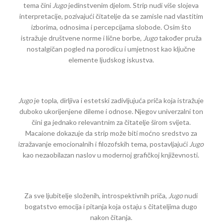
tema čini
Jugo
jedinstvenim djelom. Strip nudi više slojeva
interpretacije, pozivajući čitatelje da se zamisle nad vlastitim
izborima, odnosima i percepcijama slobode. Osim što
istražuje društvene norme i lične borbe,
Jugo
također pruža
nostalgičan pogled na porodicu i umjetnost kao ključne
elemente ljudskog iskustva.
Jugo
je topla, dirljiva i estetski zadivljujuća priča koja istražuje
duboko ukorijenjene dileme i odnose. Njegov univerzalni ton
čini ga jednako relevantnim za čitatelje širom svijeta.
Macaione dokazuje da strip može biti moćno sredstvo za
izražavanje emocionalnih i filozofskih tema, postavljajući
Jugo
kao nezaobilazan naslov u modernoj grafičkoj književnosti.
Za sve ljubitelje složenih, introspektivnih priča,
Jugo
nudi
bogatstvo emocija i pitanja koja ostaju s čitateljima dugo
nakon čitanja.