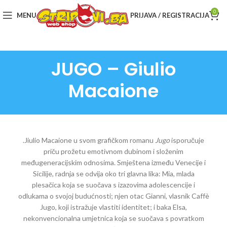
0
MENU
PRIJAVA / REGISTRACIJA
JUGO – Giulio
Macaione
.Jiulio Macaione u svom grafičkom romanu
Jugo
isporučuje
priču prožetu emotivnom dubinom i složenim
međugeneracijskim odnosima. Smještena između Venecije i
Sicilije, radnja se odvija oko tri glavna lika: Mia, mlada
plesačica koja se suočava s izazovima adolescencije i
odlukama o svojoj budućnosti; njen otac Gianni, vlasnik Caffè
Jugo, koji istražuje vlastiti identitet; i baka Elsa,
nekonvencionalna umjetnica koja se suočava s povratkom