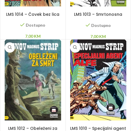
DODAJ U KORPU
DODAJ U KORPU
LMS 1014 – Čovek bez lica
LMS 1013 – Smrtonosna
pesnica
Dostupno
Dostupno
7,00
KM
7,00
KM
DODAJ U KORPU
DODAJ U KORPU
LMS 1012 – Obeleženi za
LMS 1010 – Specijalni agent