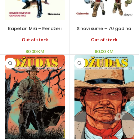
PROČITAJ VIŠE
PROČITAJ VIŠE
Kapetan Miki – Rendžeri
Sinovi šume – 70 godina
Nevade – General Ruiz
velikog Bleka
Out of stock
Out of stock
80,00
KM
80,00
KM