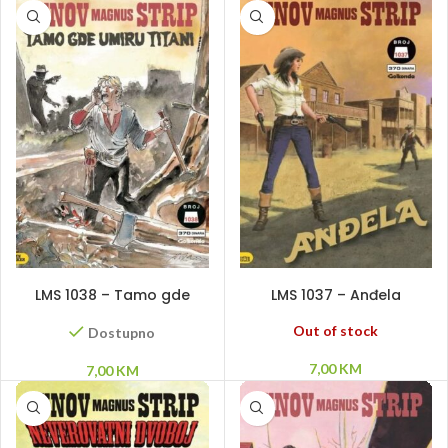
DODAJ U KORPU
PROČITAJ VIŠE
LMS 1038 – Tamo gde
LMS 1037 – Anđela
umiru titani
Out of stock
Dostupno
7,00
KM
7,00
KM