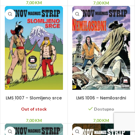
7,00
KM
7,00
KM
PROČITAJ VIŠE
DODAJ U KORPU
LMS 1007 – Slomljeno srce
LMS 1006 – Nemilosrdni
– Šumska kraljica (prvi
deo)
Out of stock
Dostupno
7,00
KM
7,00
KM