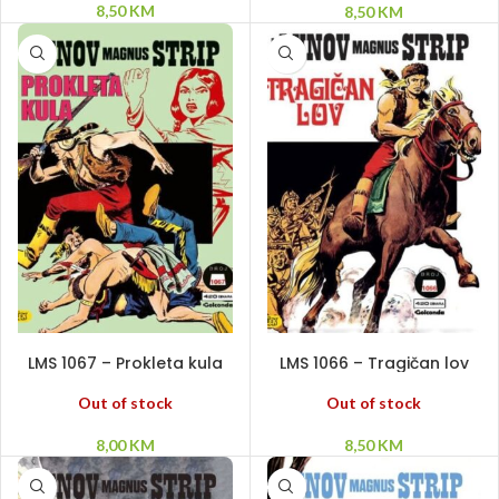
8,50
KM
8,50
KM
PROČITAJ VIŠE
PROČITAJ VIŠE
LMS 1067 – Prokleta kula
LMS 1066 – Tragičan lov
Out of stock
Out of stock
8,00
KM
8,50
KM