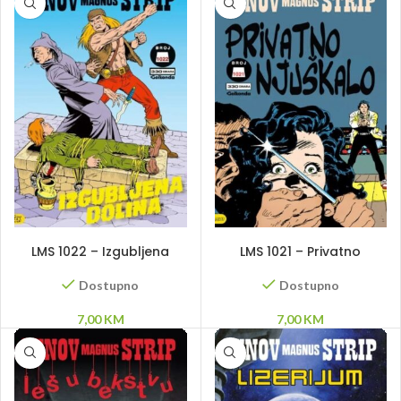
DODAJ U KORPU
DODAJ U KORPU
LMS 1022 – Izgubljena
LMS 1021 – Privatno
dolina
njuškalo
Dostupno
Dostupno
7,00
KM
7,00
KM