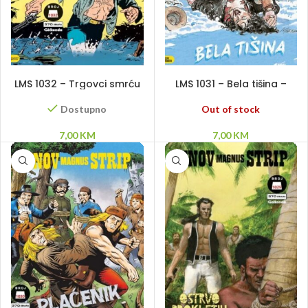
DODAJ U KORPU
PROČITAJ VIŠE
LMS 1032 – Trgovci smrću
LMS 1031 – Bela tišina –
Divljaci
Out of stock
Dostupno
7,00
KM
7,00
KM