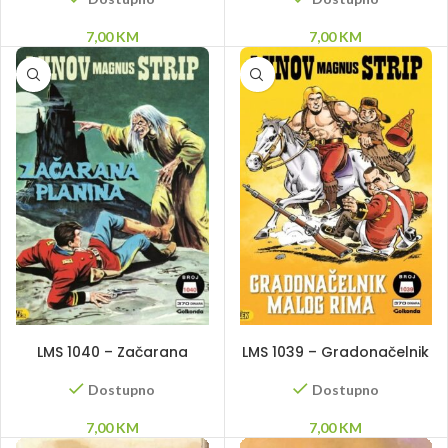
7,00
KM
7,00
KM
DODAJ U KORPU
DODAJ U KORPU
LMS 1040 – Začarana
LMS 1039 – Gradonačelnik
planina
Malog Rima
Dostupno
Dostupno
7,00
KM
7,00
KM