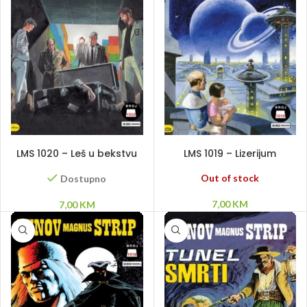
DODAJ U KORPU
PROČITAJ VIŠE
LMS 1020 – Leš u bekstvu
LMS 1019 – Lizerijum
Out of stock
Dostupno
7,00
KM
7,00
KM