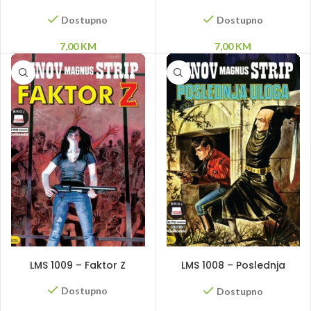
smrt
Alfe
Dostupno
Dostupno
7,00
KM
7,00
KM
DODAJ U KORPU
DODAJ U KORPU
LMS 1009 – Faktor Z
LMS 1008 – Poslednja
uloga
Dostupno
Dostupno