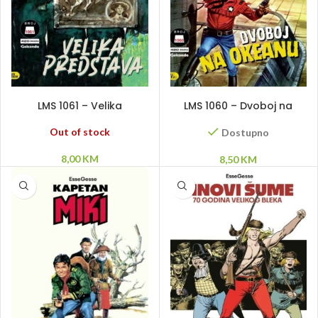
PROČITAJ VIŠE
DODAJ U KORPU
LMS 1061 – Velika
LMS 1060 – Dvoboj na
predstava
okeanu
Out of stock
Dostupno
8,00
KM
8,50
KM