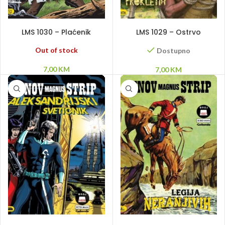
PROČITAJ VIŠE
DODAJ U KORPU
LMS 1030 – Plaćenik
LMS 1029 – Ostrvo
prokletih
Out of stock
Dostupno
7,00
KM
7,00
KM
DODAJ U KORPU
PROČITAJ VIŠE