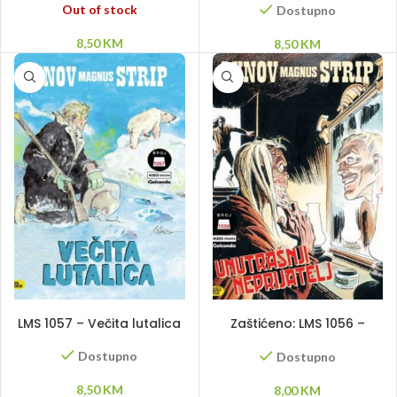
Out of stock
Dostupno
8,50
KM
8,50
KM
DODAJ U KORPU
DODAJ U KORPU
LMS 1057 – Večita lutalica
Zaštićeno: LMS 1056 –
Unutrašnji neprijatelj
Dostupno
Dostupno
8,50
KM
8,00
KM