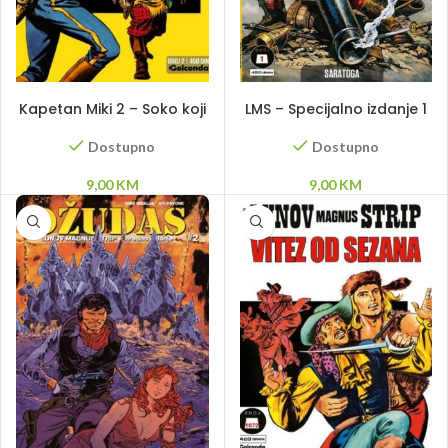
DODAJ U KORPU
DODAJ U KORPU
Kapetan Miki 2 – Soko koji
LMS – Specijalno izdanje 1
Grmi
– Blek epske priče
Dostupno
Dostupno
9,00
KM
9,00
KM