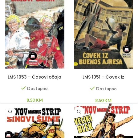
DODAJ U KORPU
DODAJ U KORPU
LMS 1053 – Časovi očaja
LMS 1051 – Čovek iz
Buenos Ajresa
Dostupno
Dostupno
8,50
KM
8,50
KM