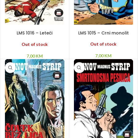
PROČITAJ VIŠE
PROČITAJ VIŠE
LMS 1016 – Leteći
LMS 1015 – Crni monolit
Holanđanin
Out of stock
Out of stock
7,00
KM
7,00
KM