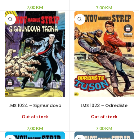
7,00
KM
7,00
KM
PROČITAJ VIŠE
PROČITAJ VIŠE
LMS 1024 – Sigmundova
LMS 1023 – Odredište
tajna
Tuson
Out of stock
Out of stock
7,00
KM
7,00
KM