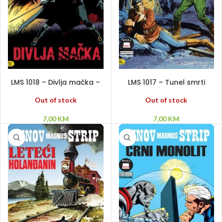
PROČITAJ VIŠE
PROČITAJ VIŠE
LMS 1018 – Divlja mačka –
LMS 1017 – Tunel smrti
Munje i kipovi
Out of stock
Out of stock
7,00
KM
7,00
KM