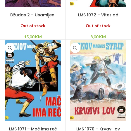
PROČITAJ VIŠE
PROČITAJ VIŠE
Džudas 2 – Usamljeni
LMS 1072 – Vitez od
čovek – Strah i trepet
Sezana
Out of stock
Out of stock
15,00
KM
8,00
KM
DODAJ U KORPU
DODAJ U KORPU
LMS 1071 – Mač ima reč
LMS 1070 – Krvavi lov