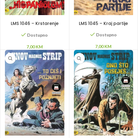
DODAJ U KORPU
DODAJ U KORPU
LMS 1046 – Krstarenje
LMS 1045 – Kraj partije
„Hispaniolom”
Dostupno
Dostupno
7,00
KM
7,00
KM