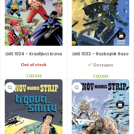
PROČITAJ VIŠE
DODAJ U KORPU
LMS 1034 – Kradljivci krzna
LMS 1033 – Razbojnik Razo
Out of stock
Dostupno
7,00
KM
7,00
KM