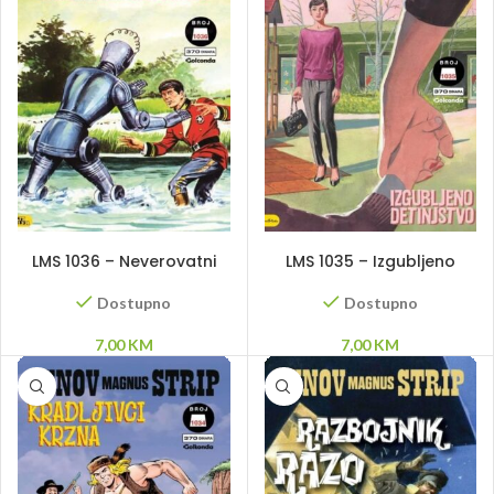
DODAJ U KORPU
DODAJ U KORPU
LMS 1036 – Neverovatni
LMS 1035 – Izgubljeno
dvoboj
detinjstvo
Dostupno
Dostupno
7,00
KM
7,00
KM