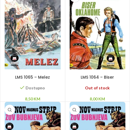
DODAJ U KORPU
PROČITAJ VIŠE
LMS 1065 – Melez
LMS 1064 – Biser
Oklahome
Out of stock
Dostupno
8,00
KM
8,50
KM