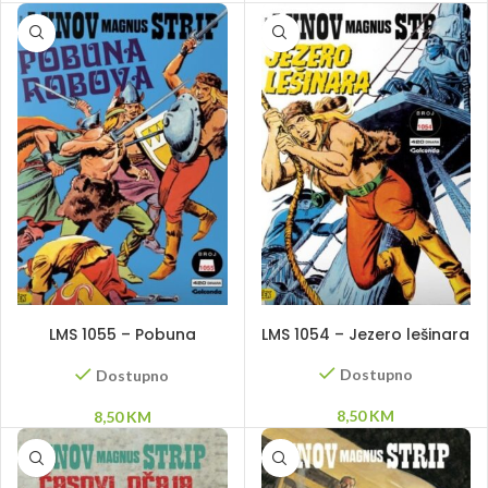
DODAJ U KORPU
DODAJ U KORPU
LMS 1055 – Pobuna
LMS 1054 – Jezero lešinara
robova
Dostupno
Dostupno
8,50
KM
8,50
KM