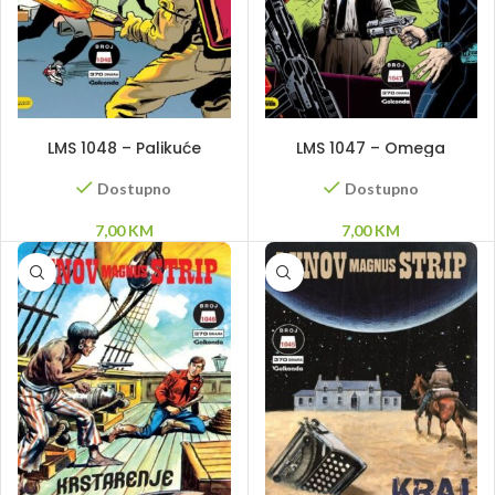
DODAJ U KORPU
DODAJ U KORPU
LMS 1048 – Palikuće
LMS 1047 – Omega
Dostupno
Dostupno
7,00
KM
7,00
KM