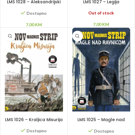
LMS 1028 – Aleksandrijski
LMS 1027 – Legija
svetionik
neranjivih
Out of stock
Dostupno
7,00
KM
7,00
KM
DODAJ U KORPU
DODAJ U KORPU
LMS 1026 – Kraljica Misurija
LMS 1025 – Magle nad
ravnicom
Dostupno
Dostupno