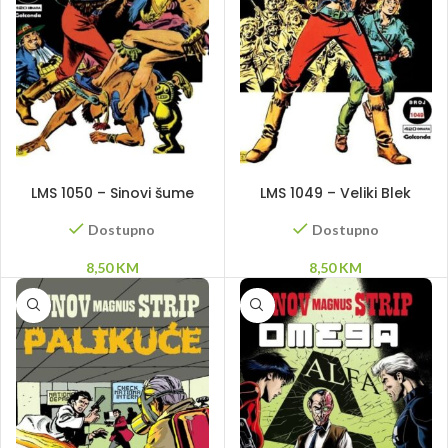
DODAJ U KORPU
DODAJ U KORPU
LMS 1050 – Sinovi šume
LMS 1049 – Veliki Blek
Dostupno
Dostupno
8,50
KM
8,50
KM