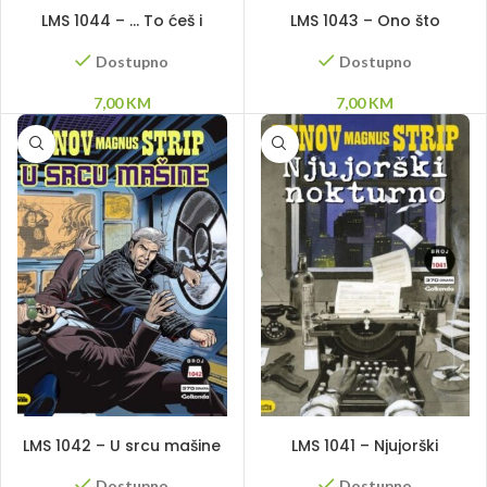
DODAJ U KORPU
DODAJ U KORPU
LMS 1044 – … To ćeš i
LMS 1043 – Ono što
požnjeti
poseješ…
Dostupno
Dostupno
7,00
KM
7,00
KM
DODAJ U KORPU
DODAJ U KORPU
LMS 1042 – U srcu mašine
LMS 1041 – Njujorški
nokturno
Dostupno
Dostupno