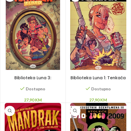
DODAJ U KORPU
DODAJ U KORPU
Biblioteka Luna 3:
Biblioteka Luna 1: Tenkača
Tenkača – Zlato
– Dve Cure Jedan Tenk
Dostupno
Dostupno
27,90
KM
27,90
KM