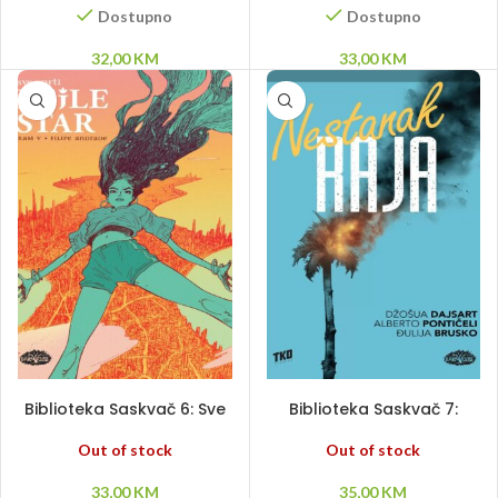
tom 2
Dostupno
Dostupno
32,00
KM
33,00
KM
PROČITAJ VIŠE
PROČITAJ VIŠE
Biblioteka Saskvač 6: Sve
Biblioteka Saskvač 7:
smrti Lejle Star
Nestanak raja
Out of stock
Out of stock
33,00
KM
35,00
KM