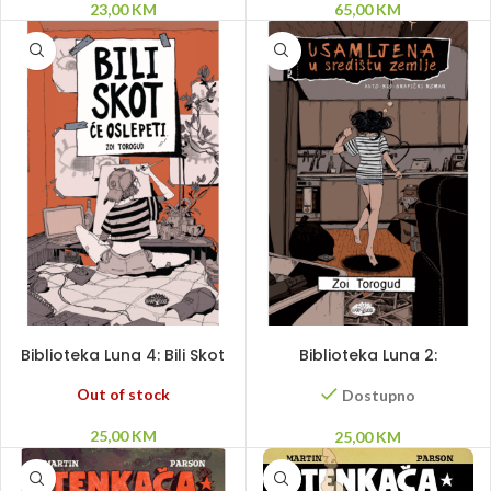
23,00
KM
65,00
KM
PROČITAJ VIŠE
DODAJ U KORPU
Biblioteka Luna 4: Bili Skot
Biblioteka Luna 2:
će oslepeti
Usamljena u središtu
Zemlje
Out of stock
Dostupno
25,00
KM
25,00
KM