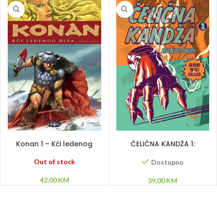
PROČITAJ VIŠE
DODAJ U KORPU
Konan 1 – Kći ledenog
ČELIČNA KANDŽA 1:
diva i druge priče
Nevidljivi čovjek
Out of stock
Dostupno
42,00
KM
39,00
KM