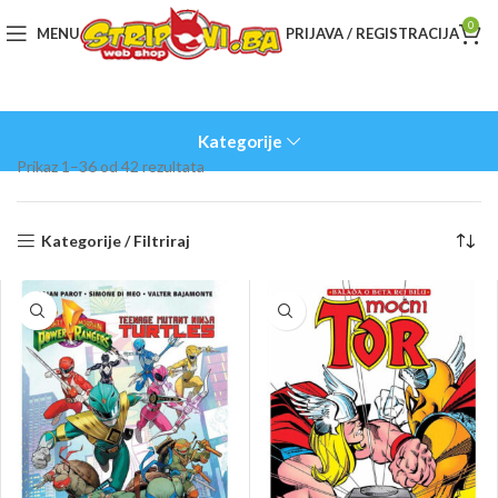
0
MENU
PRIJAVA / REGISTRACIJA
Kategorije
Sorted
Prikaz 1–36 od 42 rezultata
by
latest
Kategorije / Filtriraj