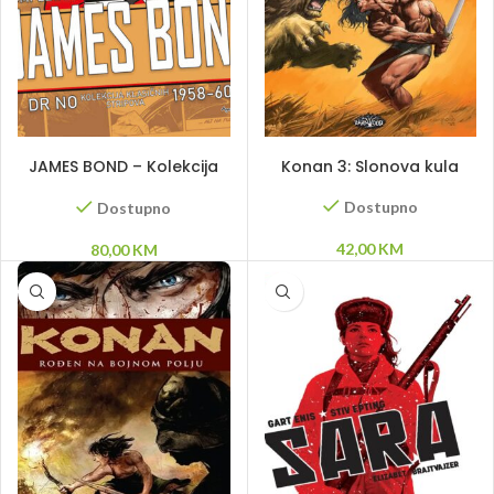
DODAJ U KORPU
DODAJ U KORPU
JAMES BOND – Kolekcija
Konan 3: Slonova kula
klasičnih stripova 1958-60
Dostupno
Dostupno
42,00
KM
80,00
KM