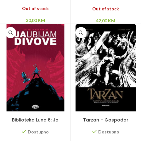
oklopu
Out of stock
Out of stock
30,00
KM
42,00
KM
DODAJ U KORPU
DODAJ U KORPU
Biblioteka Luna 6: Ja
Tarzan – Gospodar
ubijam divove
džungle
Dostupno
Dostupno