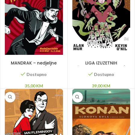
DODAJ U KORPU
DODAJ U KORPU
MANDRAK – nedjeljne
LIGA IZUZETNIH
table 45 – 48
DŽENTLMENA 3 – STOLEĆE
Dostupno
Dostupno
35,00
KM
39,00
KM