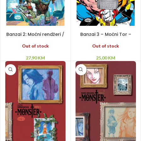
PROČITAJ VIŠE
PROČITAJ VIŠE
Banzai 2: Moćni rendžeri /
Banzai 3 – Moćni Tor –
Nindža kornjače
Balada o Beta Rej Bilu
Out of stock
Out of stock
27,90
KM
25,00
KM