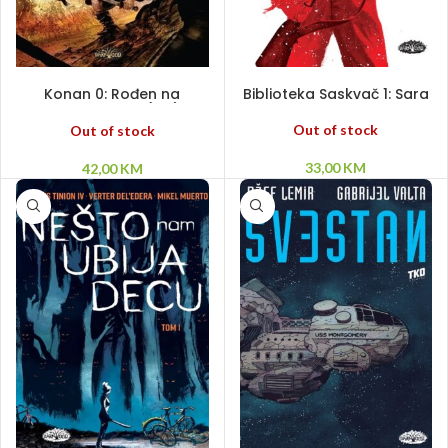
PROČITAJ VIŠE
PROČITAJ VIŠE
Konan 0: Rođen na
Biblioteka Saskvač 1: Sara
bojnom polju (HC)
(Reprint)
Out of stock
Out of stock
33,00
KM
42,00
KM