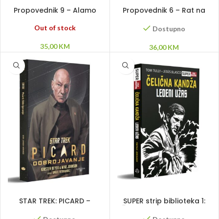
PROČITAJ VIŠE
DODAJ U KORPU
Propovednik 9 – Alamo
Propovednik 6 – Rat na
suncu
Out of stock
Dostupno
35,00
KM
36,00
KM
DODAJ U KORPU
DODAJ U KORPU
STAR TREK: PICARD –
SUPER strip biblioteka 1:
ODBROJAVANJE
Čelična kandža – Ledeni
trag