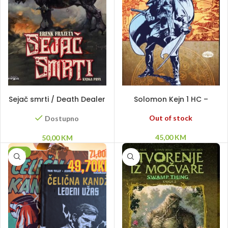
DODAJ U KORPU
PROČITAJ VIŠE
Sejač smrti / Death Dealer
Solomon Kejn 1 HC –
1
Pripovesti
Out of stock
Dostupno
45,00
KM
50,00
KM
-30%