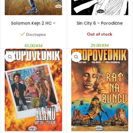
DODAJ U KORPU
PROČITAJ VIŠE
Solomon Kejn 2 HC –
Sin City 6 – Porodične
Pripovesti
vrednosti
Out of stock
Dostupno
29,00
KM
45,00
KM