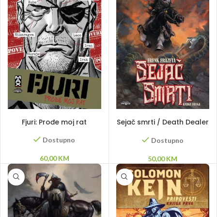
DODAJ U KORPU
DODAJ U KORPU
Fjuri: Prođe moj rat
Sejač smrti / Death Dealer
2
Dostupno
Dostupno
60,00
KM
50,00
KM