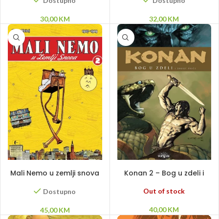
Dostupno
Dostupno
30,00
KM
32,00
KM
DODAJ U KORPU
PROČITAJ VIŠE
Mali Nemo u zemlji snova
Konan 2 – Bog u zdeli i
2 – HC
druge price
Out of stock
Dostupno
40,00
KM
45,00
KM