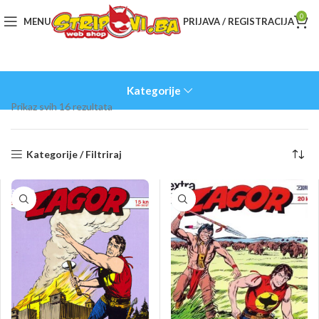
0
MENU
PRIJAVA / REGISTRACIJA
Kategorije
Sorted
Prikaz svih 16 rezultata
by
latest
Kategorije / Filtriraj