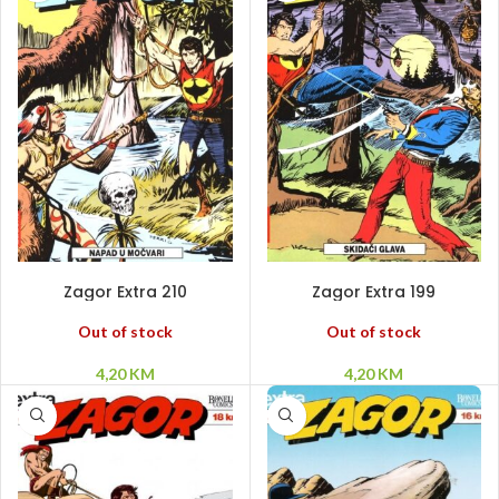
PROČITAJ VIŠE
PROČITAJ VIŠE
Zagor Extra 210
Zagor Extra 199
Out of stock
Out of stock
4,20
KM
4,20
KM