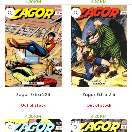
4,20
KM
4,20
KM
PROČITAJ VIŠE
PROČITAJ VIŠE
Zagor Extra 226
Zagor Extra 215
Out of stock
Out of stock
4,20
KM
4,20
KM