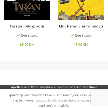
DODAJ U KORPU
DODAJ U KORPU
Tarzan – Gospodar
Mali Nemo u zemlji snova
džungle
2 – HC
Dostupno
Dostupno
65,00
KM
45,00
KM
Agarthicomics
2020-2024 | Izrada i dizajn web stranice:
Tech Dizajn
Upotrebljavamo kolačiće kako bi smo unaprijedili vaše iskustvo
na našem webshopu. Surfajuči na webshopu, slažete se sa
korištenjem kolačića.