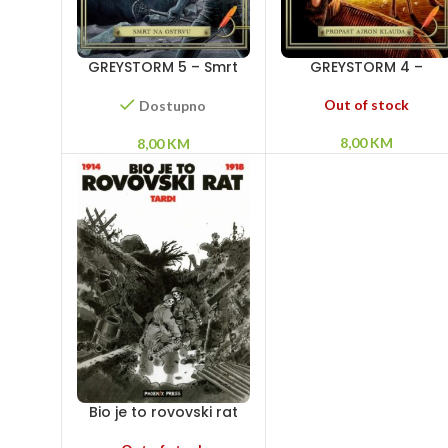
GREYSTORM 5 – Smrt
GREYSTORM 4 –
na ostrvu
Propast Ajron Klauda
Out of stock
Dostupno
8,00
KM
8,00
KM
Bio je to rovovski rat