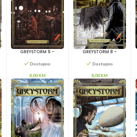
GREYSTORM 9 –
GREYSTORM 8 –
Gospodar sveta
Granice zemlje
Dostupno
Dostupno
8,00
KM
8,00
KM