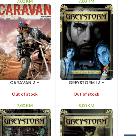
7,00
KM
7,00
KM
CARAVAN 2 –
GREYSTORM 12 –
Pobunjenik
Zaboravljena poglavlja
Out of stock
Out of stock
7,00
KM
8,00
KM