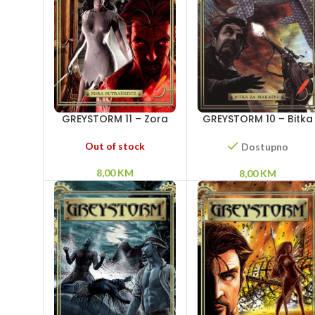
GREYSTORM 11 – Zora
GREYSTORM 10 – Bitka
sutrašnjice
za Makateu
Out of stock
Dostupno
8,00
KM
8,00
KM