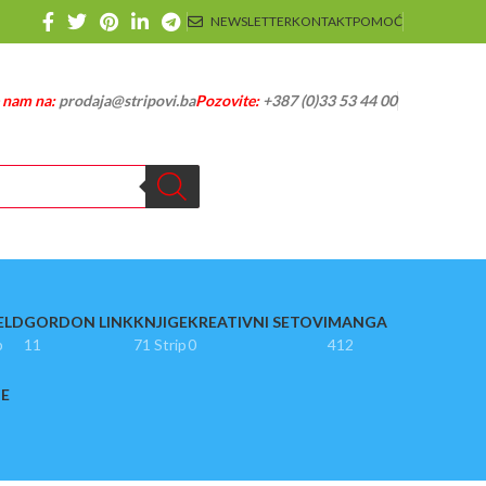
NEWSLETTER
KONTAKT
POMOĆ
e nam na:
prodaja@stripovi.ba
Pozovite:
+387 (0)33 53 44 00
ELD
GORDON LINK
KNJIGE
KREATIVNI SETOVI
MANGA
p
11
71 Strip
0
412
JE