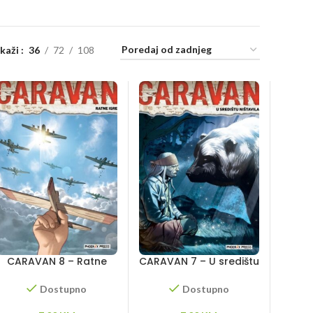
ikaži
36
72
108
CARAVAN 8 – Ratne
CARAVAN 7 – U središtu
igre
ništavila
Dostupno
Dostupno