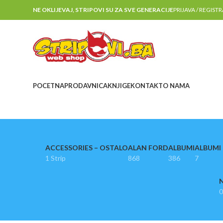
NE OKLIJEVAJ, STRIPOVI SU ZA SVE GENERACIJE
PRIJAVA / REGIST
POCETNA
PRODAVNICA
KNJIGE
KONTAKT
O NAMA
ACCESSORIES – OSTALO
ALAN FORD
ALBUMI
ALBUMI I
1 Strip
868
386
7
N
0