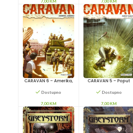
7,00
KM
7,00
KM
CARAVAN 6 – Amerika,
CARAVAN 5 – Poput
Amerika
vukova
Dostupno
Dostupno
7,00
KM
7,00
KM