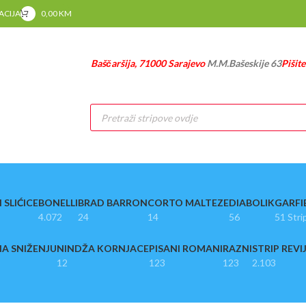
RACIJA
0,00
KM
Baščaršija, 71000 Sarajevo
M.M.Bašeskije 63
Pišit
Products
search
 SLIĆICE
BONELLI
BRAD BARRON
CORTO MALTEZE
DIABOLIK
GARFI
4.072
24
14
56
51 Stri
A SNIŽENJU
NINDŽA KORNJACE
PISANI ROMANI
RAZNI
STRIP REVI
12
123
123
2.103