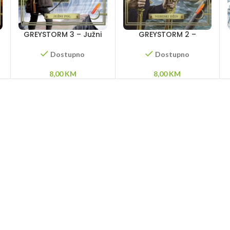
GREYSTORM 3 – Južni
GREYSTORM 2 –
pol
Nebeski džin
Dostupno
Dostupno
8,00
KM
8,00
KM