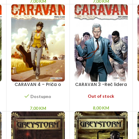
7,00
KM
7,00
KM
CARAVAN 4 – Priča o
CARAVAN 3 -Reč lidera
Keri
Out of stock
Dostupno
8,00
KM
7,00
KM