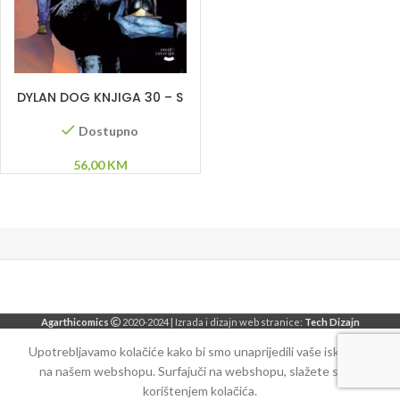
DODAJ U KORPU
DYLAN DOG KNJIGA 30 – S
one strane smrti –
Vitezovi vremena – Titanik
Dostupno
56,00
KM
Agarthicomics
2020-2024 | Izrada i dizajn web stranice:
Tech Dizajn
Upotrebljavamo kolačiće kako bi smo unaprijedili vaše iskustvo
na našem webshopu. Surfajuči na webshopu, slažete se sa
korištenjem kolačića.