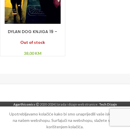
PROČITAJ VIŠE
DYLAN DOG KNJIGA 19 –
Mumija – Senke –
Povratak u zonu sumraka
Out of stock
38,00
KM
Agarthicomics
2020-2024 | Izrada i dizajn web stranice:
Tech Dizajn
Upotrebljavamo kolačiće kako bi smo unaprijedili vaše iskustvo
na našem webshopu. Surfajuči na webshopu, slažete se sa
korištenjem kolačića.