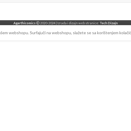
Agarthicomics
2020-2024 | Izrada i dizajn web stranice:
Tech Dizajn
našem webshopu. Surfajuči na webshopu, slažete se sa korištenjem kolačić