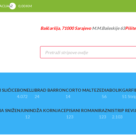
RACIJA
0,00
KM
Baščaršija, 71000 Sarajevo
M.M.Bašeskije 63
Pišit
Products
search
 SLIĆICE
BONELLI
BRAD BARRON
CORTO MALTEZE
DIABOLIK
GARFI
4.072
24
14
56
51 Stri
A SNIŽENJU
NINDŽA KORNJACE
PISANI ROMANI
RAZNI
STRIP REVI
12
123
123
2.103