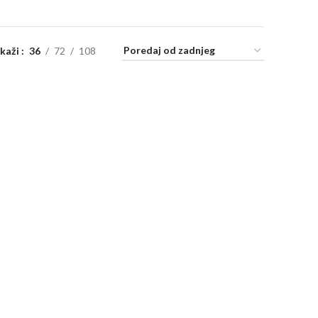
ikaži
36
72
108