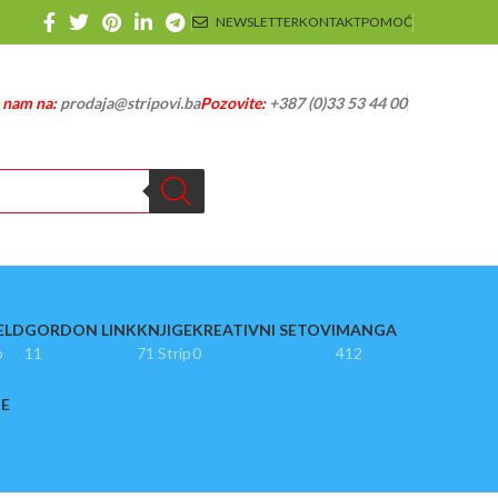
NEWSLETTER
KONTAKT
POMOĆ
e nam na:
prodaja@stripovi.ba
Pozovite:
+387 (0)33 53 44 00
ELD
GORDON LINK
KNJIGE
KREATIVNI SETOVI
MANGA
p
11
71 Strip
0
412
JE