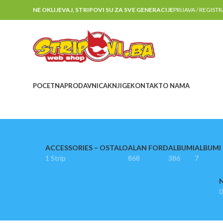
NE OKLIJEVAJ, STRIPOVI SU ZA SVE GENERACIJE
PRIJAVA / REGIST
POCETNA
PRODAVNICA
KNJIGE
KONTAKT
O NAMA
ACCESSORIES – OSTALO
ALAN FORD
ALBUMI
ALBUMI I
1 Strip
868
386
7
N
0