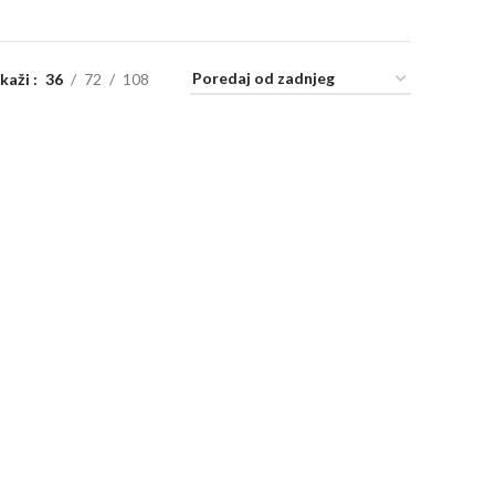
ikaži
36
72
108