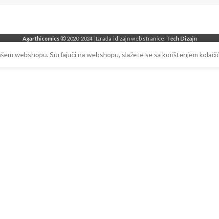
Agarthicomics
2020-2024 | Izrada i dizajn web stranice:
Tech Dizajn
našem webshopu. Surfajuči na webshopu, slažete se sa korištenjem kolačić