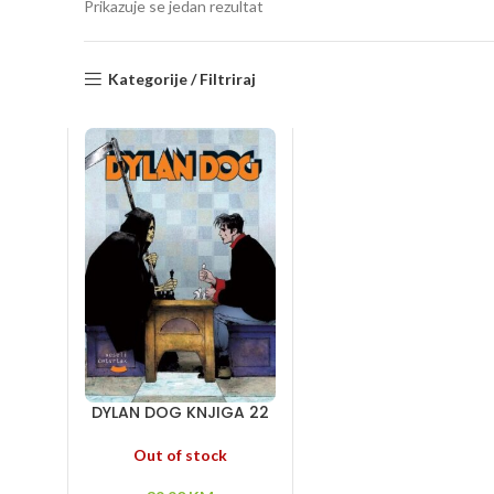
Prikazuje se jedan rezultat
Kategorije / Filtriraj
DYLAN DOG KNJIGA 22
– Tajne Ramblina –
Zver iz pećine – Partija
Out of stock
sa smrću