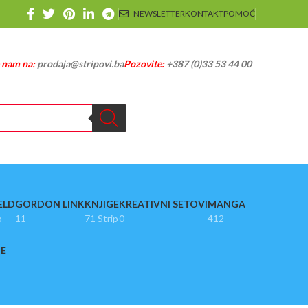
NEWSLETTER
KONTAKT
POMOĆ
e nam na:
prodaja@stripovi.ba
Pozovite:
+387 (0)33 53 44 00
ELD
GORDON LINK
KNJIGE
KREATIVNI SETOVI
MANGA
p
11
71 Strip
0
412
JE