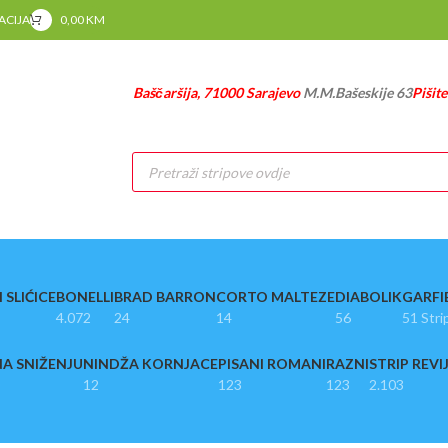
RACIJA
0,00
KM
Baščaršija, 71000 Sarajevo
M.M.Bašeskije 63
Pišit
Products
search
 SLIĆICE
BONELLI
BRAD BARRON
CORTO MALTEZE
DIABOLIK
GARFI
4.072
24
14
56
51 Stri
A SNIŽENJU
NINDŽA KORNJACE
PISANI ROMANI
RAZNI
STRIP REVI
12
123
123
2.103