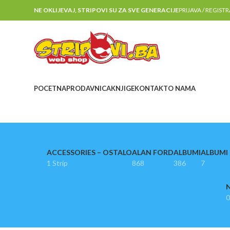
NE OKLIJEVAJ, STRIPOVI SU ZA SVE GENERACIJE
PRIJAVA / REGIST
POCETNA
PRODAVNICA
KNJIGE
KONTAKT
O NAMA
ACCESSORIES – OSTALO
ALAN FORD
ALBUMI
ALBUMI I
1 Strip
868
386
7
N
0