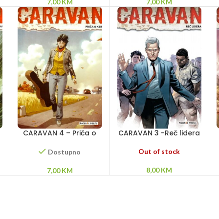
7,00
KM
7,00
KM
CARAVAN 4 – Priča o
CARAVAN 3 -Reč lidera
Keri
Out of stock
Dostupno
8,00
KM
7,00
KM