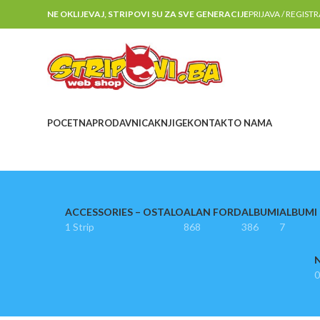
NE OKLIJEVAJ, STRIPOVI SU ZA SVE GENERACIJE
PRIJAVA / REGIST
POCETNA
PRODAVNICA
KNJIGE
KONTAKT
O NAMA
ACCESSORIES – OSTALO
ALAN FORD
ALBUMI
ALBUMI I
1 Strip
868
386
7
N
0