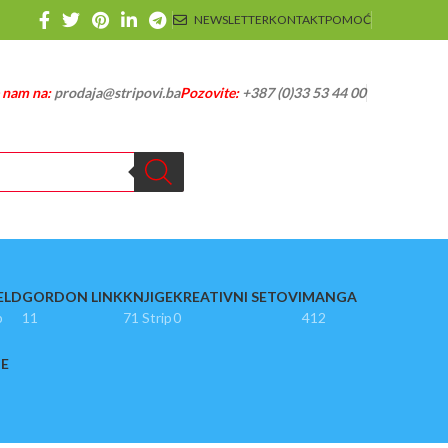
NEWSLETTER
KONTAKT
POMOĆ
e nam na:
prodaja@stripovi.ba
Pozovite:
+387 (0)33 53 44 00
ELD
GORDON LINK
KNJIGE
KREATIVNI SETOVI
MANGA
p
11
71 Strip
0
412
JE