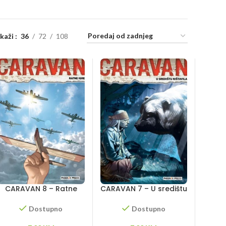
ikaži
36
72
108
CARAVAN 8 – Ratne
CARAVAN 7 – U središtu
igre
ništavila
Dostupno
Dostupno