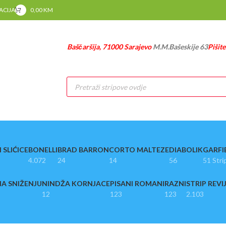
RACIJA
0,00
KM
Baščaršija, 71000 Sarajevo
M.M.Bašeskije 63
Pišit
Products
search
 SLIĆICE
BONELLI
BRAD BARRON
CORTO MALTEZE
DIABOLIK
GARFI
4.072
24
14
56
51 Stri
A SNIŽENJU
NINDŽA KORNJACE
PISANI ROMANI
RAZNI
STRIP REVI
12
123
123
2.103