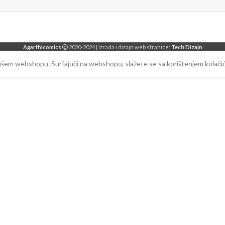
Agarthicomics
2020-2024 | Izrada i dizajn web stranice:
Tech Dizajn
našem webshopu. Surfajuči na webshopu, slažete se sa korištenjem kolačić