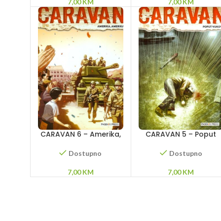
7,00
KM
7,00
KM
CARAVAN 6 – Amerika,
CARAVAN 5 – Poput
Amerika
vukova
Dostupno
Dostupno
7,00
KM
7,00
KM