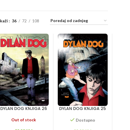
ikaži
36
72
108
DYLAN DOG KNJIGA 26
DYLAN DOG KNJIGA 25
– Crno prokletstvo –
– Armagedon – Dugi
Poslednji čovek na
pozdrav – Koljač
Out of stock
Dostupno
zemlji – Inkubus – Ubice