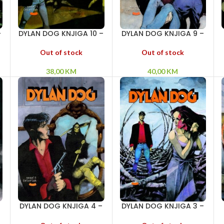
–
DYLAN DOG KNJIGA 10 –
DYLAN DOG KNJIGA 9 –
a
Oštrica brijača – Dok
Morgana – Posle
grad spava –
ponoći – Video sam
Out of stock
Out of stock
Posednuta kuća
kako umireš
38,00
KM
40,00
KM
–
DYLAN DOG KNJIGA 4 –
DYLAN DOG KNJIGA 3 –
Iza ogledala – Veliki
Zona sumraka –