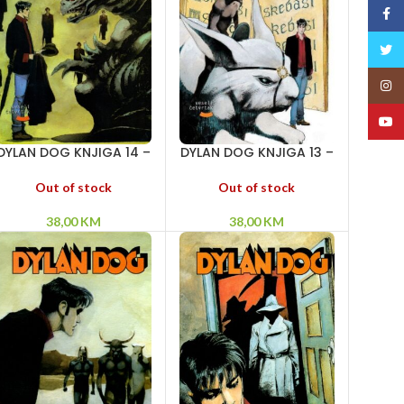
Face
Twitt
Insta
YouT
DYLAN DOG KNJIGA 14 –
DYLAN DOG KNJIGA 13 –
Dogodilo se sutra –
San o tigru – Glas iz
Golkonda! – Hijena
ništavila – Gospodar
Out of stock
Out of stock
tišine
38,00
KM
38,00
KM