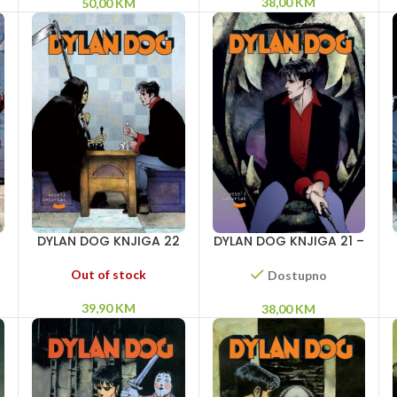
38,00
KM
50,00
KM
DYLAN DOG KNJIGA 22
DYLAN DOG KNJIGA 21 –
– Tajne Ramblina –
Užas iz beskraja –
v
Zver iz pećine – Partija
Vampiri – Maelstrom
Out of stock
Dostupno
sa smrću
39,90
KM
38,00
KM