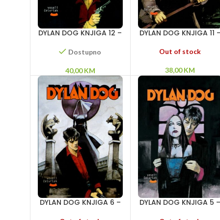
DYLAN DOG KNJIGA 12 –
DYLAN DOG KNJIGA 11 
Mrak – Litica duhova –
Gran-ginjol – Opsesij
Košmar letnje noći
– Džekil!
Out of stock
Dostupno
38,00
KM
40,00
KM
DYLAN DOG KNJIGA 6 –
DYLAN DOG KNJIGA 5 
Dvorac straha – Dama
Oni su među nama –