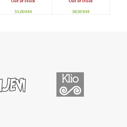
– Demonska lepota
Džek Trbosek – Noći
Out of stock
Out of stock
punog meseca
55,00
KM
38,00
KM