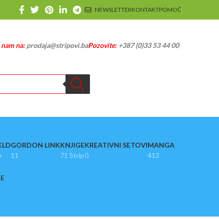
NEWSLETTER
KONTAKT
POMOĆ
e nam na:
prodaja@stripovi.ba
Pozovite:
+387 (0)33 53 44 00
ELD
GORDON LINK
KNJIGE
KREATIVNI SETOVI
MANGA
p
11
71 Strip
0
412
JE