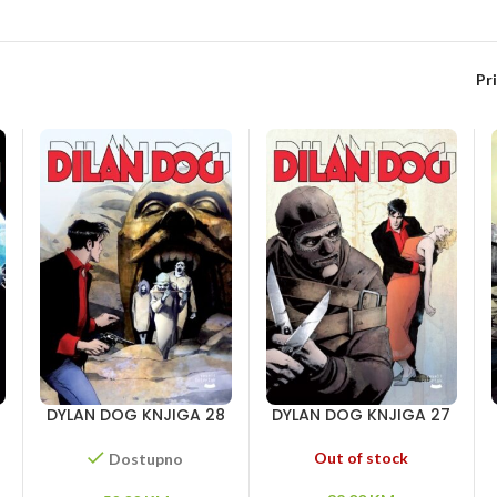
Pr
DYLAN DOG KNJIGA 28
DYLAN DOG KNJIGA 27
– Daleko od svetla –
– Vila zla – Kileksov
Doktor Teror – Zed
mozak – Džoni nakaza
Out of stock
Dostupno
k