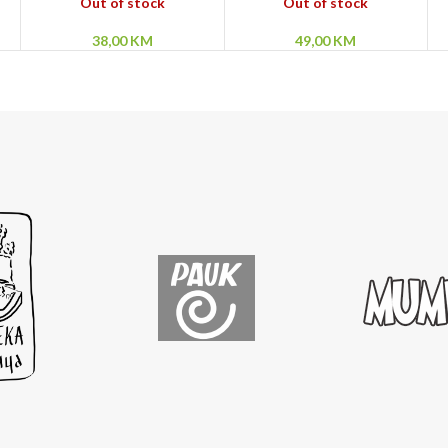
Dijabolo – Ubica!
Povratak čudovišta –
Out of stock
Out of stock
Alfa i omega
38,00
KM
49,00
KM