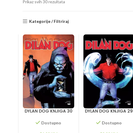
Sorted
Prikaz svih 30 rezultata
by
latest
Kategorije / Filtriraj
DYLAN DOG KNJIGA 30
DYLAN DOG KNJIGA 29
– S one strane smrti –
– Duhovi – Priča o
Vitezovi vremena –
jednom ubogom
Dostupno
Dostupno
Titanik
đavolu – Krvavi prazni