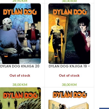
dolaze iz mraka
39,90
KM
38,00
KM
DYLAN DOG KNJIGA 20
DYLAN DOG KNJIGA 19 –
– Kamena klepsidra –
Mumija – Senke –
Ljudi koji nestaju –
Povratak u zonu
Out of stock
Out of stock
Frankenštajn
sumraka
38,00
KM
38,00
KM