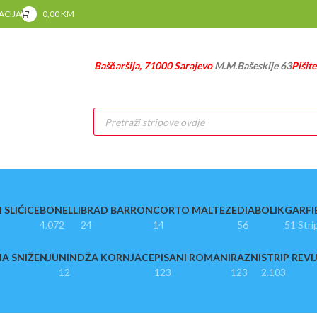
RACIJA
0,00
KM
Baščaršija, 71000 Sarajevo
M.M.Bašeskije 63
Pišit
Products
search
 SLIĆICE
BONELLI
BRAD BARRON
CORTO MALTEZE
DIABOLIK
GARFI
4.072
24
14
56
51 Stri
A SNIŽENJU
NINDŽA KORNJACE
PISANI ROMANI
RAZNI
STRIP REVI
12
123
123
2.103