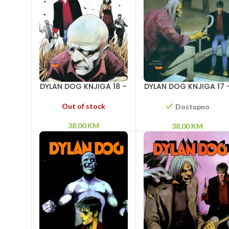
DYLAN DOG KNJIGA 18 –
DYLAN DOG KNJIGA 17 
Crveni znak – Kraljica
Misterija s Temze – Na
tame – Delirijum
granici vremena – Zlo
Out of stock
Dostupno
38,00
KM
38,00
KM