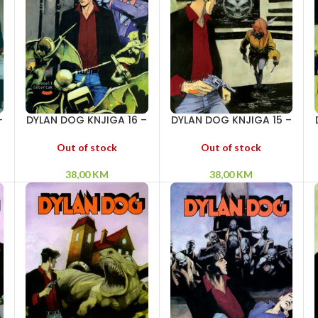
–
DYLAN DOG KNJIGA 16 –
DYLAN DOG KNJIGA 15 –
Paklovi – Potpisano
Priča ni o kome –
krvlju – Raj užasa
Odrazi smrti – Goblin
Out of stock
Out of stock
38,00
KM
38,00
KM