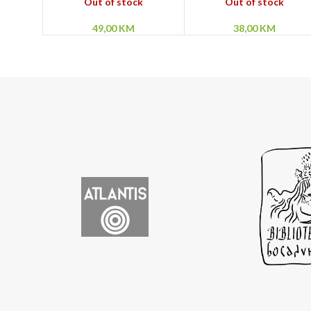
u crnom – Kaljostro!
Između života i smrti –
Out of stock
Out of stock
Kanal 666
49,00
KM
38,00
KM