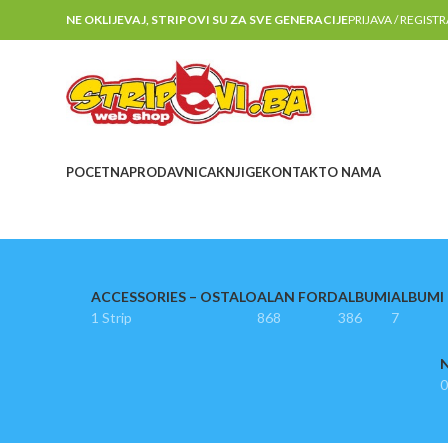
NE OKLIJEVAJ, STRIPOVI SU ZA SVE GENERACIJE
PRIJAVA / REGIST
POCETNA
PRODAVNICA
KNJIGE
KONTAKT
O NAMA
ACCESSORIES – OSTALO
ALAN FORD
ALBUMI
ALBUMI I
1 Strip
868
386
7
N
0