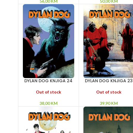
56,00
KM
50,00
KM
DYLAN DOG KNJIGA 24
DYLAN DOG KNJIGA 23
– Šuma ubica –
– Čovek sa dva života
Bogomoljkini zločini –
– Utvara iz mraka – Lo
Out of stock
Out of stock
Poslednji pun mesec
na veštice
38,00
KM
39,90
KM