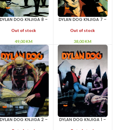
DYLAN DOG KNJIGA 8 –
DYLAN DOG KNJIGA 7 –
Tunel strave –
Uspomene nevidljivog
Tajanstveno ostrvo –
– Iz dubine – Prokleti
Out of stock
Out of stock
Ružičasti zečevi ubijaju
dan
49,00
KM
38,00
KM
DYLAN DOG KNJIGA 2 –
DYLAN DOG KNJIGA 1 –
Duh Ane Never – Ubice
Zora živih mrtvaca –