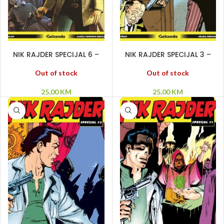
PROČITAJ VIŠE
PROČITAJ VIŠE
NIK RAJDER SPECIJAL 6 –
NIK RAJDER SPECIJAL 3 –
Kiklop – Slučaj tropskih
Košmar – Velika prevara
ribica
Out of stock
Out of stock
25,00
KM
25,00
KM