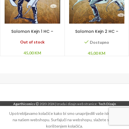
PROČITAJ VIŠE
DODAJ U KORPU
Solomon Kejn 1 HC –
Solomon Kejn 2 HC –
Pripovesti
Pripovesti
Out of stock
Dostupno
45,00
KM
45,00
KM
Agarthicomics
2020-2024 | Izrada i dizajn web stranice:
Tech Dizajn
Upotrebljavamo kolačiće kako bi smo unaprijedili vaše iskustvo
na našem webshopu. Surfajuči na webshopu, slažete se sa
korištenjem kolačića.