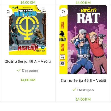
14,00
KM
14,00
KM
DODAJ U KORPU
Zlatna Serija 46 A – Večiti
rat
Dostupno
DODAJ U KORPU
14,00
KM
Zlatna Serija 46 B – Večiti
rat
Dostupno
14,00
KM