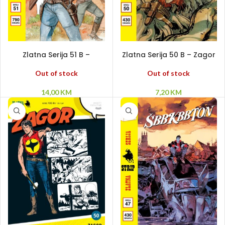
PROČITAJ VIŠE
PROČITAJ VIŠE
Zlatna Serija 51 B –
Zlatna Serija 50 B – Zagor
Karsonova prošlost
priča
Out of stock
Out of stock
14,00
KM
7,20
KM