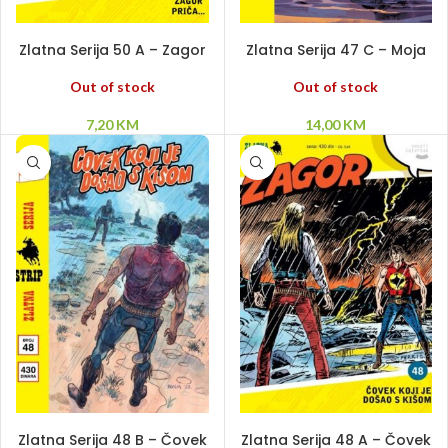
PROČITAJ VIŠE
PROČITAJ VIŠE
Zlatna Serija 50 A – Zagor
Zlatna Serija 47 C – Moja
priča
slatka devojčica –
Šbbkbbton – Dva oca
Out of stock
Out of stock
7,20
KM
14,00
KM
DODAJ U KORPU
PROČITAJ VIŠE
Zlatna Serija 48 B – Čovek
Zlatna Serija 48 A – Čovek