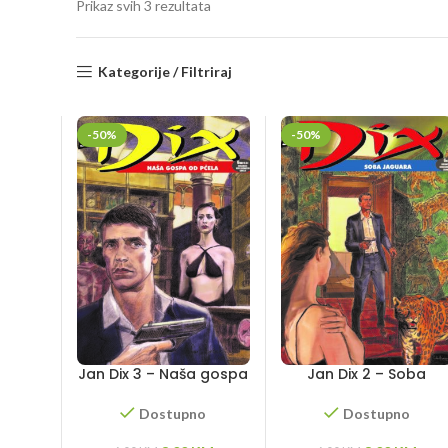
Sorted
Prikaz svih 3 rezultata
by
latest
Kategorije / Filtriraj
-50%
-50%
Jan Dix 3 – Naša gospa
Jan Dix 2 – Soba
od pčela
Jaguara
Dostupno
Dostupno