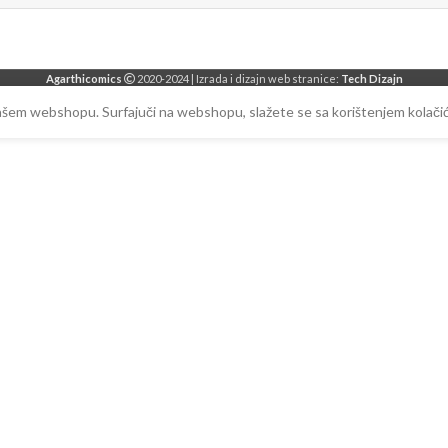
Agarthicomics
2020-2024 | Izrada i dizajn web stranice:
Tech Dizajn
našem webshopu. Surfajuči na webshopu, slažete se sa korištenjem kolačić