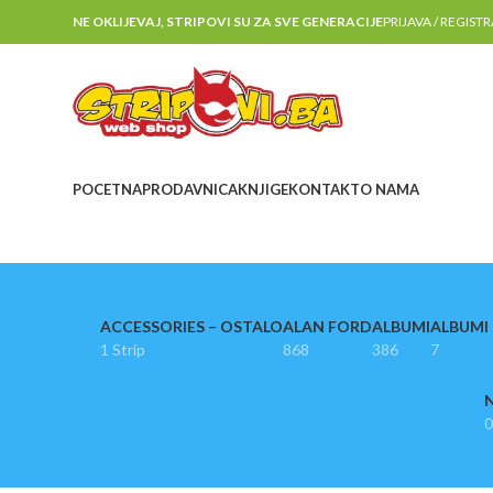
NE OKLIJEVAJ, STRIPOVI SU ZA SVE GENERACIJE
PRIJAVA / REGIST
POCETNA
PRODAVNICA
KNJIGE
KONTAKT
O NAMA
ACCESSORIES – OSTALO
ALAN FORD
ALBUMI
ALBUMI I
1 Strip
868
386
7
N
0