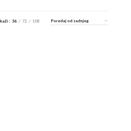
ikaži
36
72
108