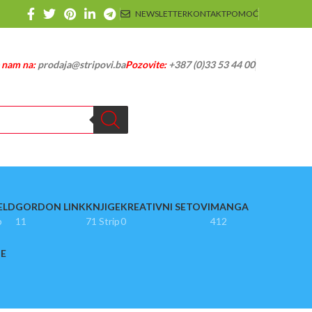
NEWSLETTER
KONTAKT
POMOĆ
e nam na:
prodaja@stripovi.ba
Pozovite:
+387 (0)33 53 44 00
ELD
GORDON LINK
KNJIGE
KREATIVNI SETOVI
MANGA
p
11
71 Strip
0
412
JE