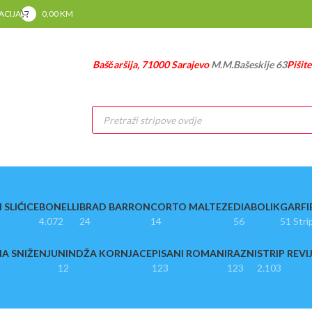
RACIJA
0,00
KM
Baščaršija, 71000 Sarajevo
M.M.Bašeskije 63
Pišit
Products
search
 SLIĆICE
BONELLI
BRAD BARRON
CORTO MALTEZE
DIABOLIK
GARFI
4.072
24
14
56
51 Stri
A SNIŽENJU
NINDŽA KORNJACE
PISANI ROMANI
RAZNI
STRIP REVI
12
123
123
2.103