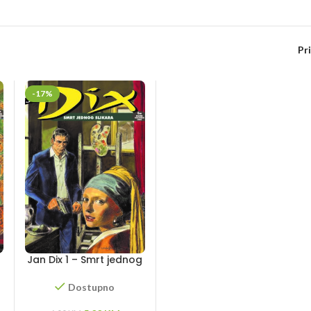
Pr
-17%
Jan Dix 1 – Smrt jednog
slikara
Dostupno