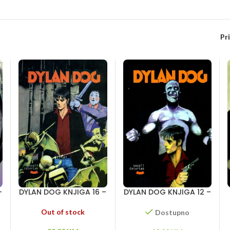
Pr
–
DYLAN DOG KNJIGA 16 –
DYLAN DOG KNJIGA 12 –
Paklovi – Potpisano
Mrak – Litica duhova –
krvlju – Raj užasa
Košmar letnje noći
Out of stock
Dostupno