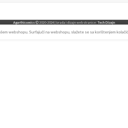
Agarthicomics
2020-2024 | Izrada i dizajn web stranice:
Tech Dizajn
našem webshopu. Surfajuči na webshopu, slažete se sa korištenjem kolačić