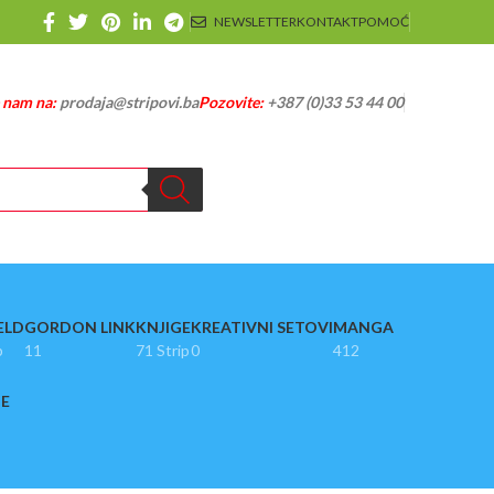
NEWSLETTER
KONTAKT
POMOĆ
e nam na:
prodaja@stripovi.ba
Pozovite:
+387 (0)33 53 44 00
ELD
GORDON LINK
KNJIGE
KREATIVNI SETOVI
MANGA
p
11
71 Strip
0
412
JE