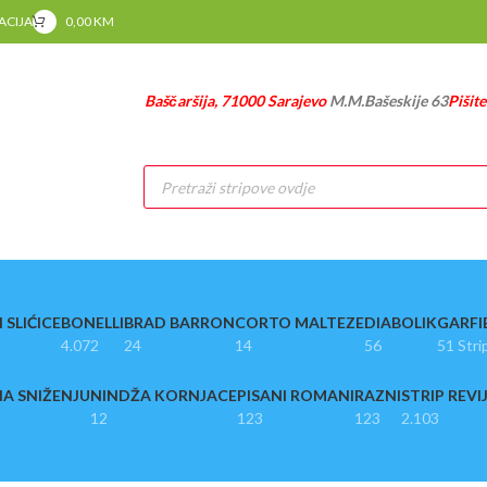
RACIJA
0,00
KM
Baščaršija, 71000 Sarajevo
M.M.Bašeskije 63
Pišit
Products
search
 SLIĆICE
BONELLI
BRAD BARRON
CORTO MALTEZE
DIABOLIK
GARFI
4.072
24
14
56
51 Stri
A SNIŽENJU
NINDŽA KORNJACE
PISANI ROMANI
RAZNI
STRIP REVI
12
123
123
2.103