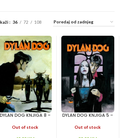
ikaži
36
72
108
DYLAN DOG KNJIGA 8 –
DYLAN DOG KNJIGA 5 –
Tunel strave –
Oni su među nama –
Tajanstveno ostrvo –
Između života i smrti –
Out of stock
Out of stock
Ružičasti zečevi ubijaju
Kanal 666