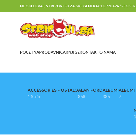
NE OKLIJEVAJ, STRIPOVI SU ZA SVE GENERACIJE
PRIJAVA / REGIST
POCETNA
PRODAVNICA
KNJIGE
KONTAKT
O NAMA
ACCESSORIES – OSTALO
ALAN FORD
ALBUMI
ALBUMI I
1 Strip
868
386
7
N
0