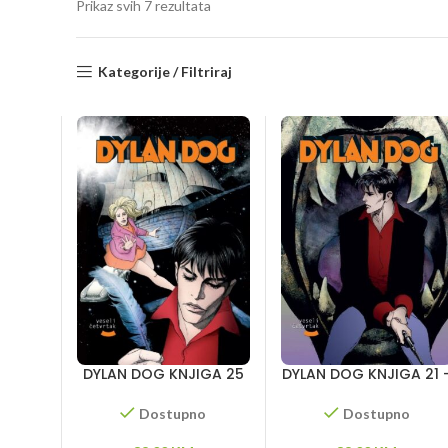
Sorted
Prikaz svih 7 rezultata
by
latest
Kategorije / Filtriraj
DYLAN DOG KNJIGA 25
DYLAN DOG KNJIGA 21 
– Armagedon – Dugi
Užas iz beskraja –
pozdrav – Koljač
Vampiri – Maelstrom
Dostupno
Dostupno