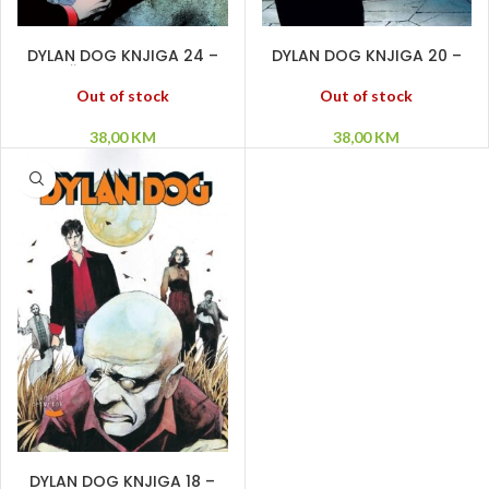
PROČITAJ VIŠE
PROČITAJ VIŠE
DYLAN DOG KNJIGA 24 –
DYLAN DOG KNJIGA 20 –
Šuma ubica –
Kamena klepsidra – Ljudi
Bogomoljkini zločini –
koji nestaju – Frankenštajn
Out of stock
Out of stock
Poslednji pun mesec
38,00
KM
38,00
KM
PROČITAJ VIŠE
DYLAN DOG KNJIGA 18 –