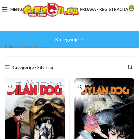
0
MENU
PRIJAVA / REGISTRACIJA
Kategorije
Sorted
Prikaz svih 5 rezultata
by
latest
Kategorije / Filtriraj