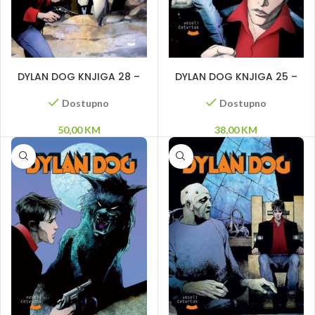
DODAJ U KORPU
DODAJ U KORPU
DYLAN DOG KNJIGA 28 –
DYLAN DOG KNJIGA 25 –
Daleko od svetla – Doktor
Armagedon – Dugi
Teror – Zed
pozdrav – Koljač
Dostupno
Dostupno
50,00
KM
38,00
KM