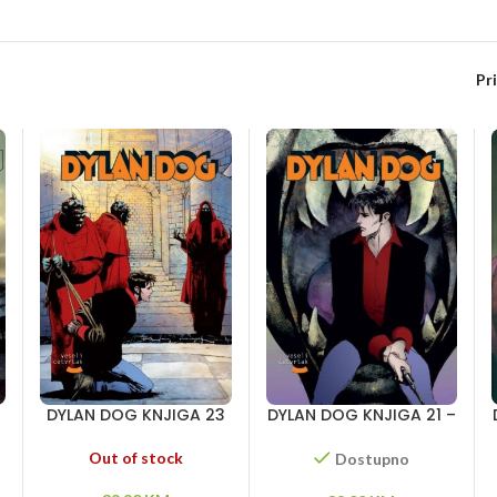
Pr
DYLAN DOG KNJIGA 23
DYLAN DOG KNJIGA 21 –
– Čovek sa dva života
Užas iz beskraja –
– Utvara iz mraka – Lov
Vampiri – Maelstrom
Out of stock
Dostupno
e
na veštice