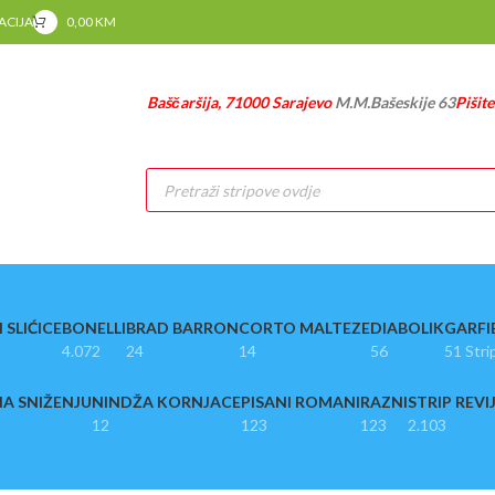
RACIJA
0,00
KM
Baščaršija, 71000 Sarajevo
M.M.Bašeskije 63
Pišit
Products
search
 SLIĆICE
BONELLI
BRAD BARRON
CORTO MALTEZE
DIABOLIK
GARFI
4.072
24
14
56
51 Stri
A SNIŽENJU
NINDŽA KORNJACE
PISANI ROMANI
RAZNI
STRIP REVI
12
123
123
2.103