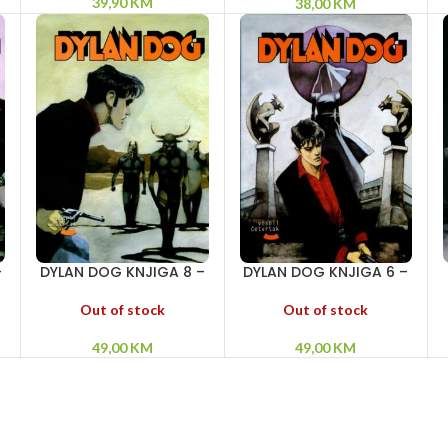
39,90
KM
38,00
KM
–
DYLAN DOG KNJIGA 8 –
DYLAN DOG KNJIGA 6 –
a
Tunel strave –
Dvorac straha – Dama
Tajanstveno ostrvo –
u crnom – Kaljostro!
Out of stock
Out of stock
Ružičasti zečevi ubijaju
49,00
KM
49,00
KM