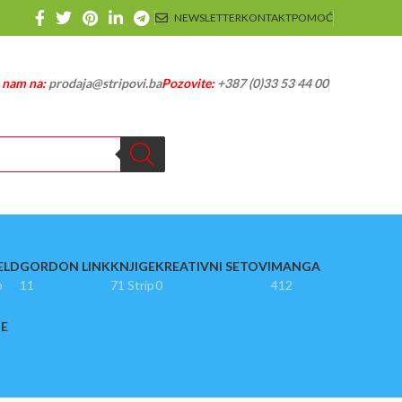
NEWSLETTER
KONTAKT
POMOĆ
e nam na:
prodaja@stripovi.ba
Pozovite:
+387 (0)33 53 44 00
ELD
GORDON LINK
KNJIGE
KREATIVNI SETOVI
MANGA
p
11
71 Strip
0
412
JE