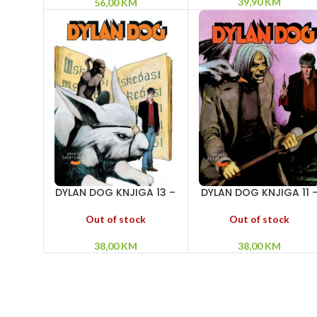
dolaze iz mraka
39,90
KM
56,00
KM
DYLAN DOG KNJIGA 13 –
DYLAN DOG KNJIGA 11 
San o tigru – Glas iz
Gran-ginjol – Opsesij
ništavila – Gospodar
– Džekil!
Out of stock
Out of stock
tišine
38,00
KM
38,00
KM