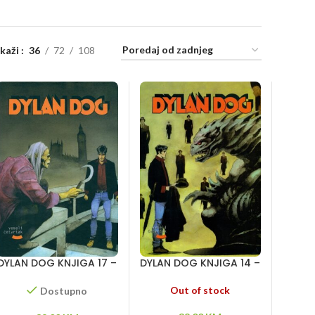
ikaži
36
72
108
DYLAN DOG KNJIGA 17 –
DYLAN DOG KNJIGA 14 –
Misterija s Temze – Na
Dogodilo se sutra –
granici vremena – Zlo
Golkonda! – Hijena
Out of stock
Dostupno