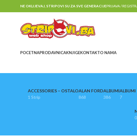
NE OKLIJEVAJ, STRIPOVI SU ZA SVE GENERACIJE
PRIJAVA / REGIST
POCETNA
PRODAVNICA
KNJIGE
KONTAKT
O NAMA
ACCESSORIES – OSTALO
ALAN FORD
ALBUMI
ALBUMI I
1 Strip
868
386
7
N
0