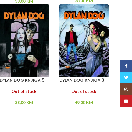
38,00
KM
38,00
KM
Face
Twitt
DYLAN DOG KNJIGA 5 –
DYLAN DOG KNJIGA 3 –
Oni su među nama –
Zona sumraka –
Insta
Između života i smrti –
Povratak čudovišta –
Out of stock
Out of stock
Kanal 666
Alfa i omega
YouT
38,00
KM
49,00
KM