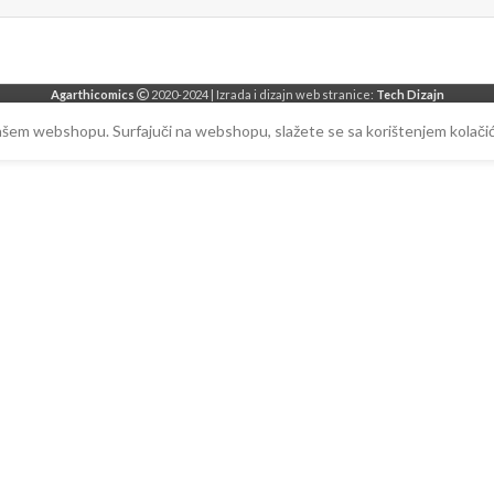
Agarthicomics
2020-2024 | Izrada i dizajn web stranice:
Tech Dizajn
našem webshopu. Surfajuči na webshopu, slažete se sa korištenjem kolačić