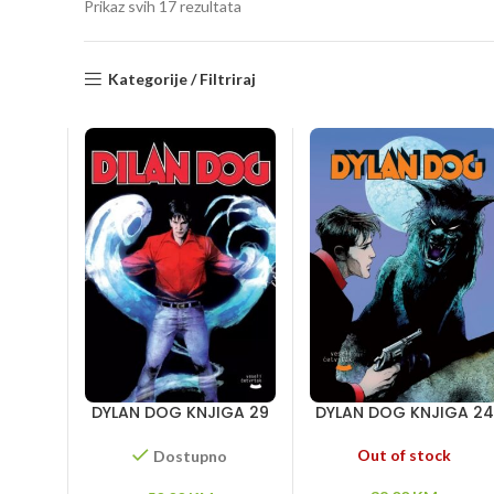
Sorted
Prikaz svih 17 rezultata
by
latest
Kategorije / Filtriraj
DYLAN DOG KNJIGA 29
DYLAN DOG KNJIGA 24
– Duhovi – Priča o
– Šuma ubica –
jednom ubogom
Bogomoljkini zločini –
Out of stock
Dostupno
đavolu – Krvavi praznik
Poslednji pun mesec