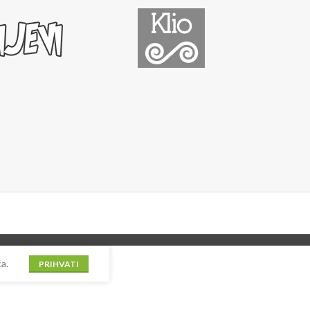
a.
PRIHVATI