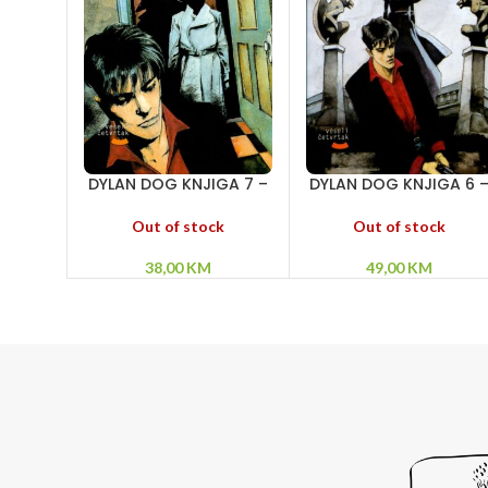
DYLAN DOG KNJIGA 7 –
DYLAN DOG KNJIGA 6 
Uspomene nevidljivog
Dvorac straha – Dam
– Iz dubine – Prokleti
u crnom – Kaljostro!
Out of stock
Out of stock
dan
38,00
KM
49,00
KM