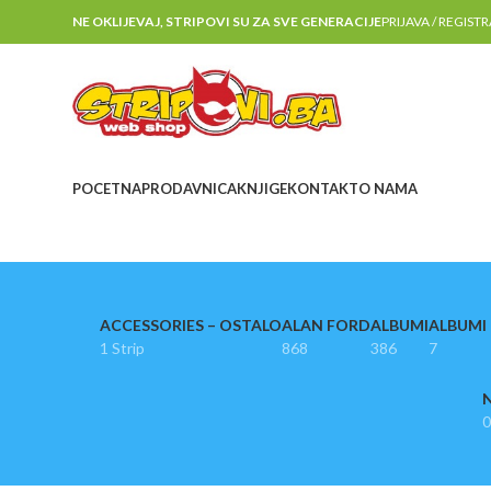
NE OKLIJEVAJ, STRIPOVI SU ZA SVE GENERACIJE
PRIJAVA / REGIST
POCETNA
PRODAVNICA
KNJIGE
KONTAKT
O NAMA
ACCESSORIES – OSTALO
ALAN FORD
ALBUMI
ALBUMI I
1 Strip
868
386
7
N
0