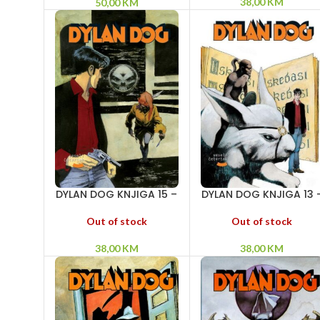
38,00
KM
50,00
KM
DYLAN DOG KNJIGA 15 –
DYLAN DOG KNJIGA 13 
Priča ni o kome –
San o tigru – Glas iz
Odrazi smrti – Goblin
ništavila – Gospodar
Out of stock
Out of stock
tišine
38,00
KM
38,00
KM