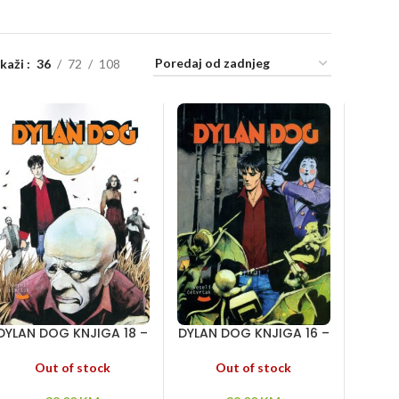
ikaži
36
72
108
DYLAN DOG KNJIGA 18 –
DYLAN DOG KNJIGA 16 –
Crveni znak – Kraljica
Paklovi – Potpisano
tame – Delirijum
krvlju – Raj užasa
Out of stock
Out of stock