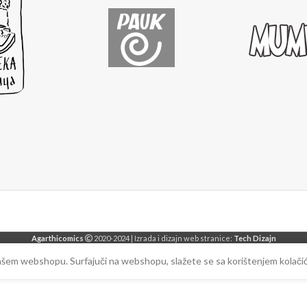
Agarthicomics
2020-2024 | Izrada i dizajn web stranice:
Tech Dizajn
našem webshopu. Surfajuči na webshopu, slažete se sa korištenjem kolačić