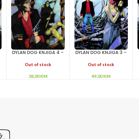
–
DYLAN DOG KNJIGA 4 –
DYLAN DOG KNJIGA 3 –
a
Iza ogledala – Veliki
Zona sumraka –
Dijabolo – Ubica!
Povratak čudovišta –
Out of stock
Out of stock
Alfa i omega
38,00
KM
49,00
KM