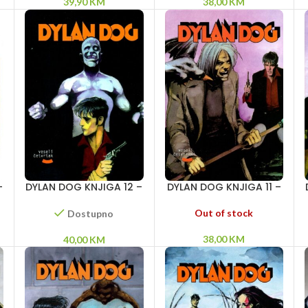
39,90
KM
38,00
KM
–
DYLAN DOG KNJIGA 12 –
DYLAN DOG KNJIGA 11 –
Mrak – Litica duhova –
Gran-ginjol – Opsesija
Košmar letnje noći
– Džekil!
Out of stock
Dostupno
38,00
KM
40,00
KM