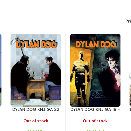
Pr
DYLAN DOG KNJIGA 22
DYLAN DOG KNJIGA 19 –
– Tajne Ramblina –
Mumija – Senke –
Zver iz pećine – Partija
Povratak u zonu
Out of stock
Out of stock
sa smrću
sumraka