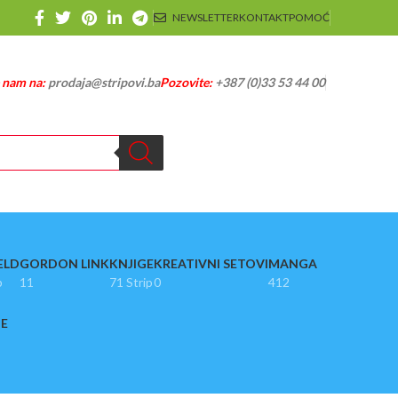
NEWSLETTER
KONTAKT
POMOĆ
e nam na:
prodaja@stripovi.ba
Pozovite:
+387 (0)33 53 44 00
ELD
GORDON LINK
KNJIGE
KREATIVNI SETOVI
MANGA
p
11
71 Strip
0
412
JE