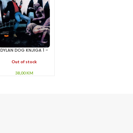
DYLAN DOG KNJIGA 1 –
Zora živih mrtvaca –
Džek Trbosek – Noći
Out of stock
punog meseca
38,00
KM