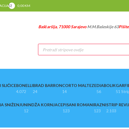
RACIJA
0,00
KM
Baščaršija, 71000 Sarajevo
M.M.Bašeskije 63
Pišit
Products
search
 SLIĆICE
BONELLI
BRAD BARRON
CORTO MALTEZE
DIABOLIK
GARFI
4.072
24
14
56
51 Stri
A SNIŽENJU
NINDŽA KORNJACE
PISANI ROMANI
RAZNI
STRIP REVI
12
123
123
2.103