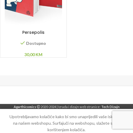
DODAJ U KORPU
Persepolis
Dostupno
30,00
KM
Agarthicomics
2020-2024 | Izrada i dizajn web stranice:
Tech Dizajn
Upotrebljavamo kolačiće kako bi smo unaprijedili vaše iskustvo
na našem webshopu. Surfajuči na webshopu, slažete se sa
korištenjem kolačića.