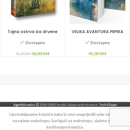
DODAJ U KORPU
DODAJ U KORPU
Tajna ostrva iza drvene
VELIKA AVANTURA PEPIKA
ograde
STRECHE
Dostupno
Dostupno
Original
Current
36,00
KM
45,00
KM
45,00
KM
price
price
was:
is:
45,00 KM.
36,00 KM.
Agarthicomics
2020-2024 | Izrada i dizajn web stranice:
Tech Dizajn
Upotrebljavamo kolačiće kako bi smo unaprijedili vaše iskustvo
na našem webshopu. Surfajuči na webshopu, slažete se sa
korištenjem kolačića.