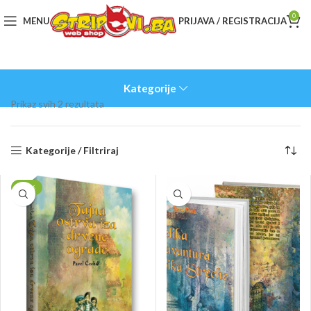
0
MENU
PRIJAVA / REGISTRACIJA
Kategorije
Sorted
Prikaz svih 2 rezultata
by
latest
Kategorije / Filtriraj
-20%