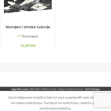
DODAJ U KORPU
Mumijevi i zimske ludorije
Dostupno
15,00
KM
Agarthicomics
2020-2024 | Izrada i dizajn web stranice:
Tech Dizajn
Upotrebljavamo kolačiće kako bi smo unaprijedili vaše iskustvo
na našem webshopu. Surfajuči na webshopu, slažete se sa
korištenjem kolačića.