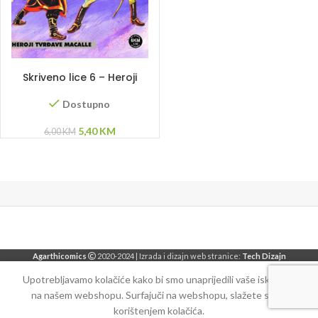
DODAJ U KORPU
Skriveno lice 6 – Heroji
tvrđave Macalle
Dostupno
Original
Current
5,40
KM
6,00
KM
price
price
was:
is:
6,00 KM.
5,40 KM.
Agarthicomics
2020-2024 | Izrada i dizajn web stranice:
Tech Dizajn
Upotrebljavamo kolačiće kako bi smo unaprijedili vaše iskustvo
na našem webshopu. Surfajuči na webshopu, slažete se sa
korištenjem kolačića.