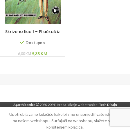
DODAJ U KORPU
Skriveno lice 1 – Pljačkaš iz
pustinje
Dostupno
Original
Current
5,35
KM
6,00
KM
price
price
was:
is:
6,00 KM.
5,35 KM.
Agarthicomics
2020-2024 | Izrada i dizajn web stranice:
Tech Dizajn
Upotrebljavamo kolačiće kako bi smo unaprijedili vaše iskustvo
na našem webshopu. Surfajuči na webshopu, slažete se sa
korištenjem kolačića.