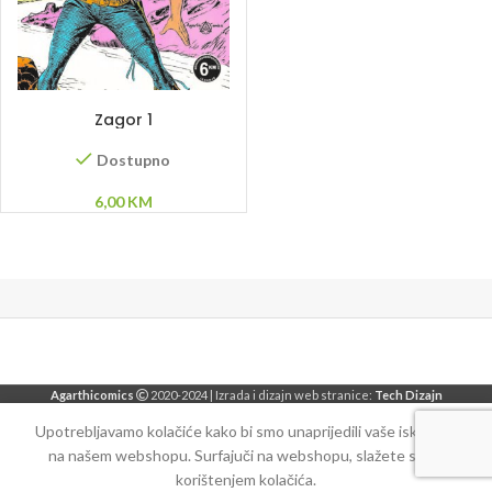
DODAJ U KORPU
Zagor 1
Dostupno
6,00
KM
Agarthicomics
2020-2024 | Izrada i dizajn web stranice:
Tech Dizajn
Upotrebljavamo kolačiće kako bi smo unaprijedili vaše iskustvo
na našem webshopu. Surfajuči na webshopu, slažete se sa
korištenjem kolačića.