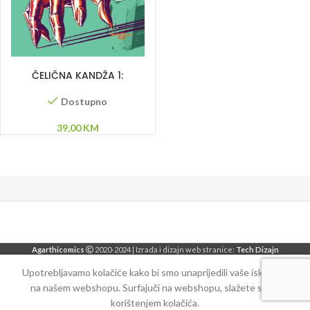
DODAJ U KORPU
ČELIČNA KANDŽA 1:
Nevidljivi čovjek
Dostupno
39,00
KM
Agarthicomics
2020-2024 | Izrada i dizajn web stranice:
Tech Dizajn
Upotrebljavamo kolačiće kako bi smo unaprijedili vaše iskustvo
na našem webshopu. Surfajuči na webshopu, slažete se sa
korištenjem kolačića.