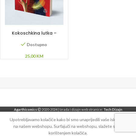
DODAJ U KORPU
Kokoschkina lutka –
Afonso Cruz
Dostupno
25,00
KM
Agarthicomics
2020-2024 | Izrada i dizajn web stranice:
Tech Dizajn
Upotrebljavamo kolačiće kako bi smo unaprijedili vaše iskustvo
na našem webshopu. Surfajuči na webshopu, slažete se sa
korištenjem kolačića.