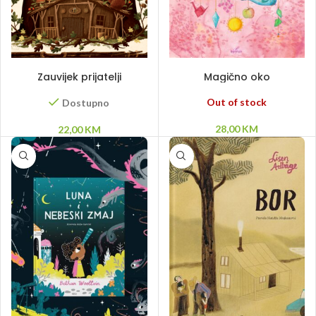
DODAJ U KORPU
PROČITAJ VIŠE
Zauvijek prijatelji
Magično oko
Out of stock
Dostupno
28,00
KM
22,00
KM