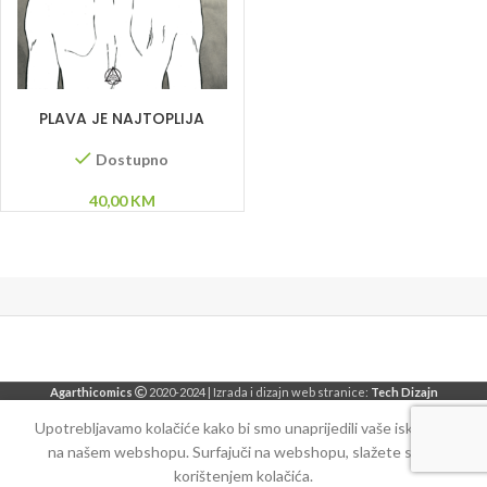
DODAJ U KORPU
PLAVA JE NAJTOPLIJA
BOJA
Dostupno
40,00
KM
Agarthicomics
2020-2024 | Izrada i dizajn web stranice:
Tech Dizajn
Upotrebljavamo kolačiće kako bi smo unaprijedili vaše iskustvo
na našem webshopu. Surfajuči na webshopu, slažete se sa
korištenjem kolačića.