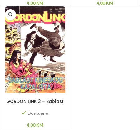
4,00
KM
4,00
KM
DODAJ U KORPU
GORDON LINK 3 – Sablast
kineskog kazališta
Dostupno
4,00
KM