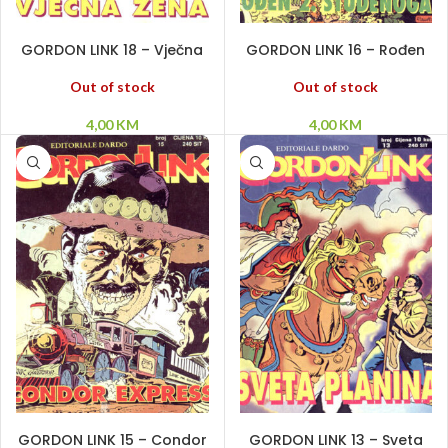
PROČITAJ VIŠE
PROČITAJ VIŠE
GORDON LINK 18 – Vječna
GORDON LINK 16 – Rođen
žena
2. studenoga
Out of stock
Out of stock
4,00
KM
4,00
KM
DODAJ U KORPU
PROČITAJ VIŠE
GORDON LINK 15 – Condor
GORDON LINK 13 – Sveta