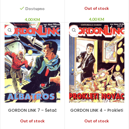
espress
planina
Out of stock
Dostupno
4,00
KM
4,00
KM
PROČITAJ VIŠE
PROČITAJ VIŠE
GORDON LINK 7 – Šetač
GORDON LINK 4 – Prokleti
Johnnie
novac
Out of stock
Out of stock