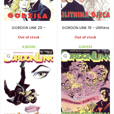
PROČITAJ VIŠE
PROČITAJ VIŠE
GORDON LINK 20 –
GORDON LINK 19 – Lilithina
Godzila
djeca
Out of stock
Out of stock
4,00
KM
4,00
KM