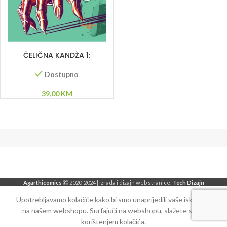
DODAJ U KORPU
ČELIČNA KANDŽA 1:
Nevidljivi čovjek
Dostupno
39,00
KM
Agarthicomics
2020-2024 | Izrada i dizajn web stranice:
Tech Dizajn
Upotrebljavamo kolačiće kako bi smo unaprijedili vaše iskustvo
na našem webshopu. Surfajuči na webshopu, slažete se sa
korištenjem kolačića.