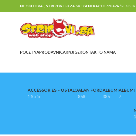
NE OKLIJEVAJ, STRIPOVI SU ZA SVE GENERACIJE
PRIJAVA / REGIST
POCETNA
PRODAVNICA
KNJIGE
KONTAKT
O NAMA
ACCESSORIES – OSTALO
ALAN FORD
ALBUMI
ALBUMI I
1 Strip
868
386
7
N
0