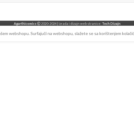
Agarthicomics
2020-2024 | Izrada i dizajn web stranice:
Tech Dizajn
našem webshopu. Surfajuči na webshopu, slažete se sa korištenjem kolačić