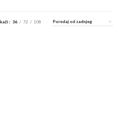
ikaži
36
72
108