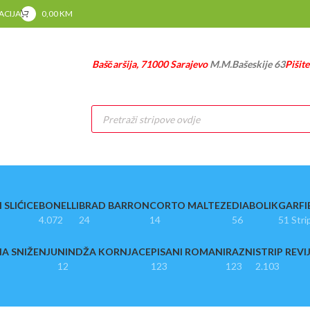
RACIJA
0,00
KM
Baščaršija, 71000 Sarajevo
M.M.Bašeskije 63
Pišit
Products
search
 SLIĆICE
BONELLI
BRAD BARRON
CORTO MALTEZE
DIABOLIK
GARFI
4.072
24
14
56
51 Stri
A SNIŽENJU
NINDŽA KORNJACE
PISANI ROMANI
RAZNI
STRIP REVI
12
123
123
2.103