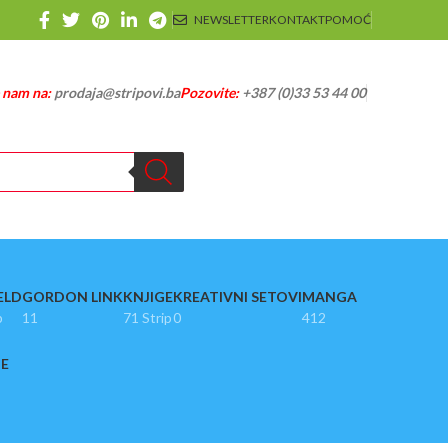
NEWSLETTER
KONTAKT
POMOĆ
e nam na:
prodaja@stripovi.ba
Pozovite:
+387 (0)33 53 44 00
ELD
GORDON LINK
KNJIGE
KREATIVNI SETOVI
MANGA
p
11
71 Strip
0
412
JE