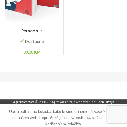
DODAJ U KORPU
Persepolis
Dostupno
30,00
KM
Agarthicomics
2020-2024 | Izrada i dizajn web stranice:
Tech Dizajn
Upotrebljavamo kolačiće kako bi smo unaprijedili vaše iskustvo
na našem webshopu. Surfajuči na webshopu, slažete se sa
korištenjem kolačića.