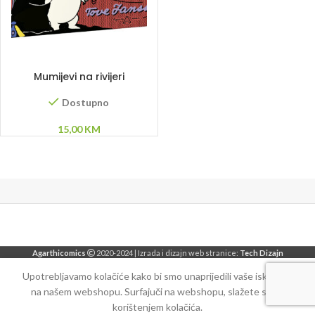
DODAJ U KORPU
Mumijevi na rivijeri
Dostupno
15,00
KM
Agarthicomics
2020-2024 | Izrada i dizajn web stranice:
Tech Dizajn
Upotrebljavamo kolačiće kako bi smo unaprijedili vaše iskustvo
na našem webshopu. Surfajuči na webshopu, slažete se sa
korištenjem kolačića.