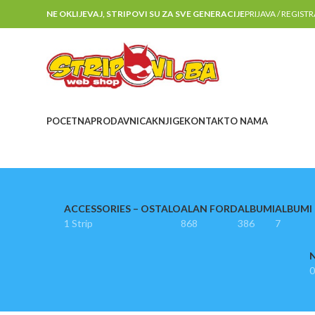
NE OKLIJEVAJ, STRIPOVI SU ZA SVE GENERACIJE
PRIJAVA / REGIST
POCETNA
PRODAVNICA
KNJIGE
KONTAKT
O NAMA
ACCESSORIES – OSTALO
ALAN FORD
ALBUMI
ALBUMI I
1 Strip
868
386
7
N
0