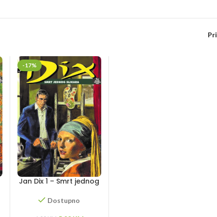
Pr
-17%
Jan Dix 1 – Smrt jednog
slikara
Dostupno