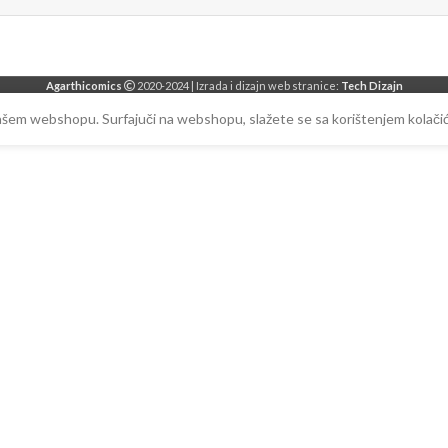
Agarthicomics
2020-2024 | Izrada i dizajn web stranice:
Tech Dizajn
našem webshopu. Surfajuči na webshopu, slažete se sa korištenjem kolačić