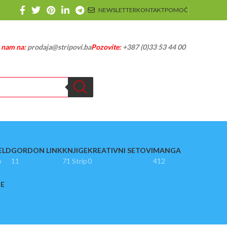
NEWSLETTER
KONTAKT
POMOĆ
e nam na:
prodaja@stripovi.ba
Pozovite:
+387 (0)33 53 44 00
ELD
GORDON LINK
KNJIGE
KREATIVNI SETOVI
MANGA
p
11
71 Strip
0
412
JE