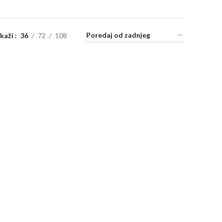
ikaži
36
72
108