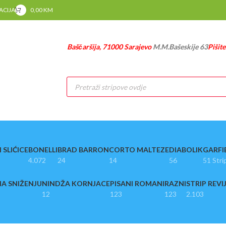
RACIJA
0,00
KM
Baščaršija, 71000 Sarajevo
M.M.Bašeskije 63
Pišit
Products
search
 SLIĆICE
BONELLI
BRAD BARRON
CORTO MALTEZE
DIABOLIK
GARFI
4.072
24
14
56
51 Stri
A SNIŽENJU
NINDŽA KORNJACE
PISANI ROMANI
RAZNI
STRIP REVI
12
123
123
2.103