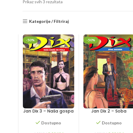
Sorted
Prikaz svih 3 rezultata
by
latest
Kategorije / Filtriraj
-50%
-50%
Jan Dix 3 – Naša gospa
Jan Dix 2 – Soba
od pčela
Jaguara
Dostupno
Dostupno