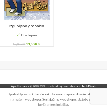
DODAJ U KORPU
Izgubljena grobnica
Aleksandra Velikog
Dostupno
Original
Current
13,50
KM
15,00
KM
price
price
was:
is:
15,00 KM.
13,50 KM.
Agarthicomics
2020-2024 | Izrada i dizajn web stranice:
Tech Dizajn
Upotrebljavamo kolačiće kako bi smo unaprijedili vaše iskustvo
na našem webshopu. Surfajuči na webshopu, slažete se sa
korištenjem kolačića.