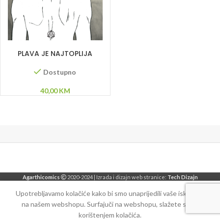
DODAJ U KORPU
PLAVA JE NAJTOPLIJA
BOJA
Dostupno
40,00
KM
Agarthicomics
2020-2024 | Izrada i dizajn web stranice:
Tech Dizajn
Upotrebljavamo kolačiće kako bi smo unaprijedili vaše iskustvo
na našem webshopu. Surfajuči na webshopu, slažete se sa
korištenjem kolačića.