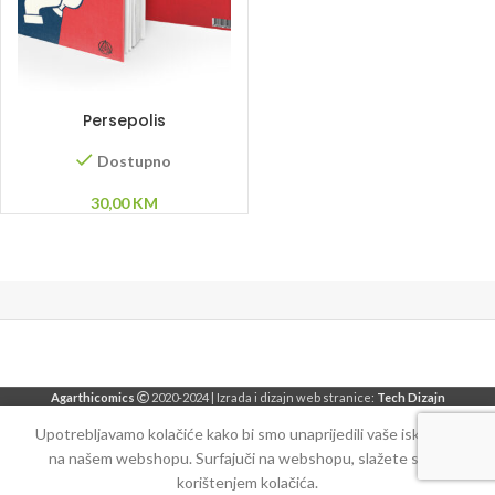
DODAJ U KORPU
Persepolis
Dostupno
30,00
KM
Agarthicomics
2020-2024 | Izrada i dizajn web stranice:
Tech Dizajn
Upotrebljavamo kolačiće kako bi smo unaprijedili vaše iskustvo
na našem webshopu. Surfajuči na webshopu, slažete se sa
korištenjem kolačića.