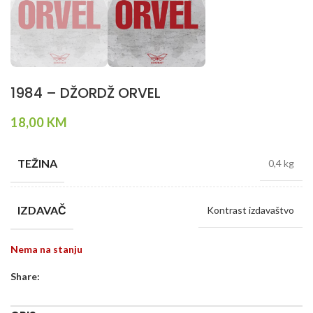
1984 – DŽORDŽ ORVEL
18,00
KM
TEŽINA
0,4 kg
IZDAVAČ
Kontrast izdavaštvo
Nema na stanju
Share: