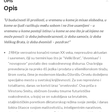
OPIS
Opis
“U budućnosti ili prošlosti, u vremenu u kome je misao slobodna, u
kome se ljudi razlikuju među sobom i ne žive usamljeni – u
vremenu u kome postoji istina i u kome se ono što je učinjeno ne
može povući: iz doba jednoobraznosti, iz doba samoće, iz doba
Velikog Brata, iz doba dvomisli – pozdrav!”
1984
je verovatno konačni roman XX veka, nepresušno aktuelan
i savremen, čiji su termini kao što je “Veliki Brat”, “dvomisao” i
“novogovor” postalio deo svakodnevnog diskursa. Ova knjiga
prevedena je na preko 65 jezika i prodata u višemilionskom tiražu,
širom sveta, čime je modernom klasiku Džordžu Orvelu dodeljeno
specijalno mesto u svetskoj književnosti. Za sve represivno i
totalitarno, danas se koristi izraz “orvelovsko”. Ova priča o
Vinstonu Smitu, običnom čoveku tmurne futurističke
svakodnevice, u kojoj se on sukobljava sa brutalnim,
staljinističkim poretkom diktatorskog režima svoje zemlje, i danas
šokira čitaoce svojom maštovitošću, inteligentnim narativom,