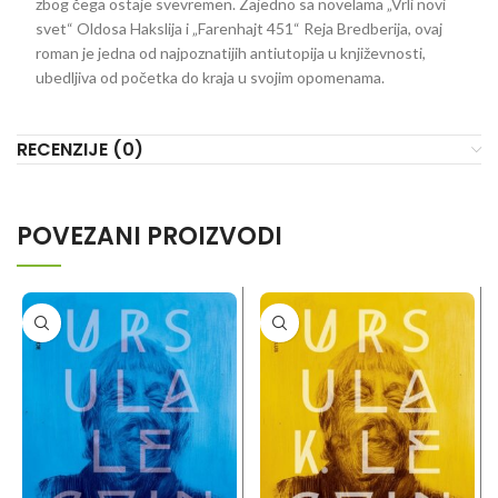
zbog čega ostaje svevremen. Zajedno sa novelama „Vrli novi
svet“ Oldosa Hakslija i „Farenhajt 451“ Reja Bredberija, ovaj
roman je jedna od najpoznatijih antiutopija u književnosti,
ubedljiva od početka do kraja u svojim opomenama.
RECENZIJE (0)
POVEZANI PROIZVODI